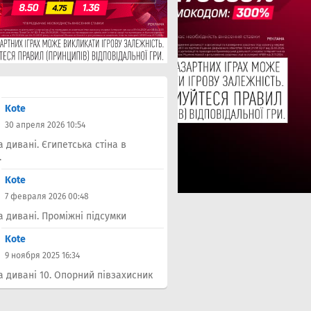
Kote
30 апреля 2026 10:54
а дивані. Єгипетська стіна в
.
Kote
7 февраля 2026 00:48
а дивані. Проміжні підсумки
Kote
9 ноября 2025 16:34
а дивані 10. Опорний півзахисник