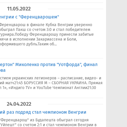
11.05.2022
Венгрии с "Ференцварошем"
Ференцварош в финале Кубка Венгрии уверенно
обыграл Пакш со счетом 3:0 и стал победителем
турнира.Победу Ференцварошу принесли забитые
мячи в исполнении Закариассена и Боли,
оформившего дубль.Таким об...
Эвертон" Миколенко против "Уотфорда", финал
ова
стием украинских легионеров – расписание, видео- и
ий матч21:45 БОРУССИЯ М – СБОРНАЯ УКРАИНА. Прямая
 1», «Индиго TV» и YouTube Чемпионат Англии21:30
24.04.2022
тий раз подряд стал чемпионом Венгрии
"Ференцварош" из Будапешта обыграл сегодня
"Уйпешт" со счетом 2:1 и стал чемпионом Венгрии в