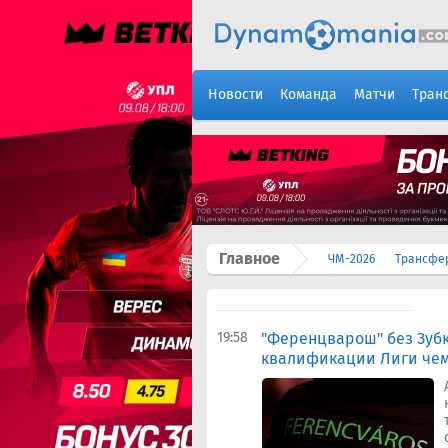
Новости
Команда
Матчи
Тран
Главное
ЧМ-2026
Трансфе
19:58
"Ференцварош" без Зубк
квалификации Лиги че