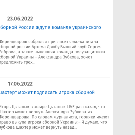
23.06.2022
сборной России ждут в команде украинского
Ференцварош собрался пригласить экс-капитана
сборной россии Артема Дзюбу.Бывший клуб Сергея
Реброва, а также нынешняя команда полузащитника
сборной Украины – Александра Зубкова, хочет
предложить трех...
17.06.2022
"Шахтер" может подписать игрока сборной
Игорь Цыганык в эфире Цыганык LIVE рассказал, что
Шахтер может вернуть Александра Зубкова из
Ференцвароша. По словам журналиста, горняки имеют
право выкупа игрока сборной Украины:– Я думаю, что
Зубкова Шахтер может вернуть назад...