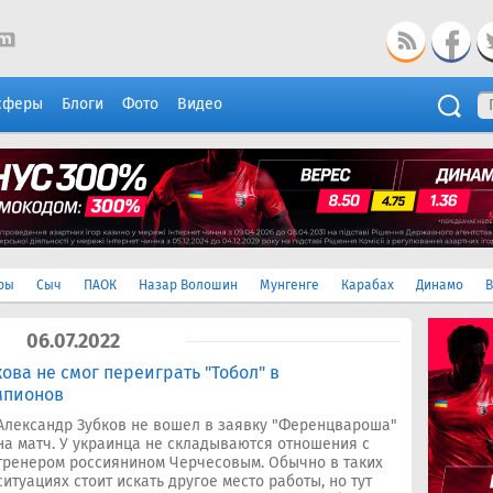
сферы
Блоги
Фото
Видео
ры
Сыч
ПАОК
Назар Волошин
Мунгенге
Карабах
Динамо
В
06.07.2022
ова не смог переиграть "Тобол" в
мпионов
Александр Зубков не вошел в заявку "Ференцвароша"
на матч. У украинца не складываются отношения с
тренером россиянином Черчесовым. Обычно в таких
ситуациях стоит искать другое место работы, но тут