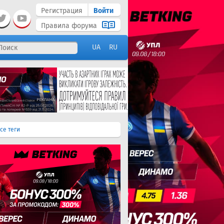
Регистрация
Войти
Правила форума
UA
RU
се теги