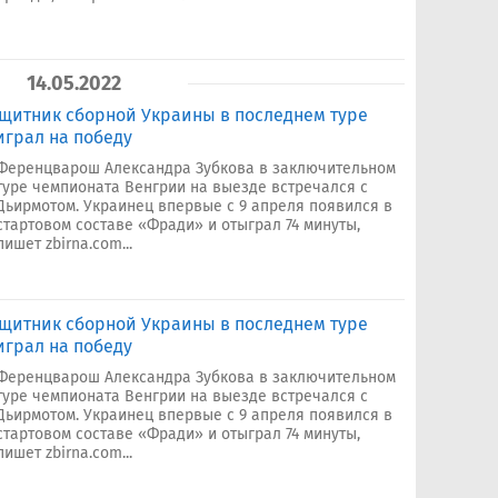
14.05.2022
щитник сборной Украины в последнем туре
грал на победу
Ференцварош Александра Зубкова в заключительном
туре чемпионата Венгрии на выезде встречался с
Дьирмотом. Украинец впервые с 9 апреля появился в
стартовом составе «Фради» и отыграл 74 минуты,
пишет zbirna.com...
щитник сборной Украины в последнем туре
грал на победу
Ференцварош Александра Зубкова в заключительном
туре чемпионата Венгрии на выезде встречался с
Дьирмотом. Украинец впервые с 9 апреля появился в
стартовом составе «Фради» и отыграл 74 минуты,
пишет zbirna.com...