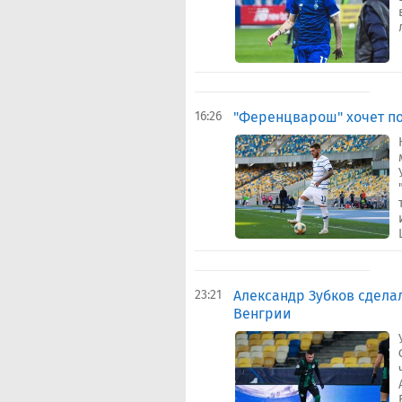
16:26
"Ференцварош" хочет п
23:21
Александр Зубков сдела
Венгрии