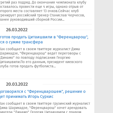
третий раз подряд. До окончания чемпионата клубу
оставалось провести еще 4 игры, однако отрыв от
второго места составляет 13 очков.Сейчас клуб
тренирует российский тренер Станислав Черчесов,
ранее руководивший сборной России...
26.03.2022
 готов продать Цитаишвили в "Ференцварош",
тся о сумме трансфера
Как сообщает в своем твиттере журеалист Дима
Шарикадзе, "Ференцварош" ведет переговоры с
"Динамо" по повподу подписания Георгию
Цитаишвили.По его данным, президент киевского
клуба готов продать футболиста...
20.03.2022
договорился с "Ференцварошем", решение о
ет принимать Игорь Суркис
Как сообщает в своем твиттере грузинский журналист
Дима Шарикадзе, "Ференцварош" хочет арендовать
вингера "Динамо" Георгия Цитаишвили с правом