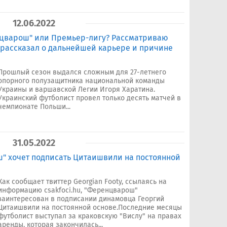
12.06.2022
цварош" или Премьер-лигу? Рассматриваю
 рассказал о дальнейшей карьере и причине
Прошлый сезон выдался сложным для 27-летнего
опорного полузащитника национальной команды
Украины и варшавской Легии Игоря Харатина.
Украинский футболист провел только десять матчей в
чемпионате Польши...
31.05.2022
" хочет подписать Цитаишвили на постоянной
Как сообщает твиттер Georgian Footy, ссылаясь на
информацию csakfoci.hu, "Ференцварош"
заинтересован в подписании динамовца Георгий
Цитаишвили на постоянной основе.Последние месяцы
футболист выступал за краковскую "Вислу" на правах
аренды, которая закончилась...