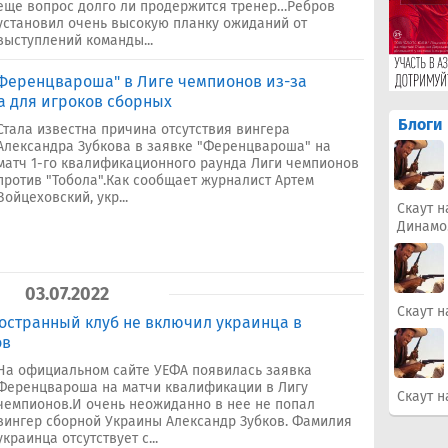
еще вопрос долго ли продержится тренер…Ребров
установил очень высокую планку ожиданий от
выступлений команды...
"Ференцвароша" в Лиге чемпионов из-за
а для игроков сборных
Блоги
Стала известна причина отсутствия вингера
Александра Зубкова в заявке "Ференцвароша" на
матч 1-го квалификационного раунда Лиги чемпионов
против "Тобола".Как сообщает журналист Артем
Войцеховский, укр...
Скаут н
Динамо
03.07.2022
Скаут н
ностранный клуб не включил украинца в
ов
На официальном сайте УЕФА появилась заявка
Ференцвароша на матчи квалификации в Лигу
Скаут н
чемпионов.И очень неожиданно в нее не попал
вингер сборной Украины Александр Зубков. Фамилия
украинца отсутствует с...