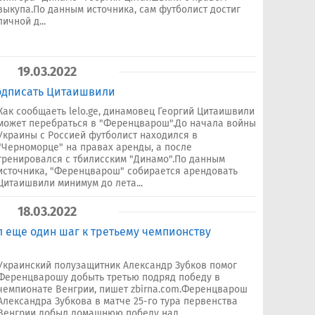
выкупа.По данным источника, сам футболист достиг
личной д...
19.03.2022
одписать Цитаишвили
Как сообщаеть lelo.ge, динамовец Георгий Цитаишвили
может перебраться в "Ференцварош".До начала войны
Украины с Россией футболист находился в
"Черноморце" на правах аренды, а после
тренировался с тбилисским "Динамо".По данным
источника, "Ференцварош" собирается арендовать
Цитаишвили минимум до лета...
18.03.2022
л еще один шаг к третьему чемпионству
Украинский полузащитник Александр Зубков помог
Ференцварошу добыть третью подряд победу в
чемпионате Венгрии, пишет zbirna.com.Ференцварош
Александра Зубкова в матче 25-го тура первенства
Венгрии добыл домашнюю победу над