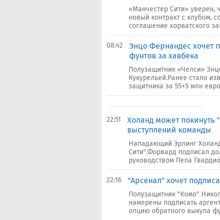
«Манчестер Сити» уверен,
новый контракт с клубом, 
соглашение хорватского защ
08:42
​Энцо Фернандес хочет п
фунтов за хавбека
Полузащитник «Челси» Энцо
Кукурельей.Ранее стало из
защитника за 55+5 млн евро.
22:51
Холанд может покинуть "
выступлений команды
Нападающий Эрлинг Холанд
Сити".Форвард подписал дол
руководством Пепа Гвардиол
22:16
"Арсенал" хочет подпис
Полузащитник "Комо" Никол
намерены подписать аргенти
опцию обратного выкупа фу