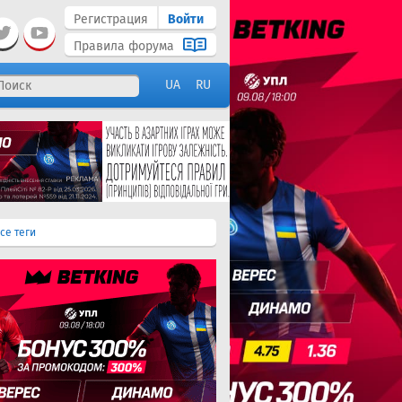
Регистрация
Войти
Правила форума
UA
RU
се теги