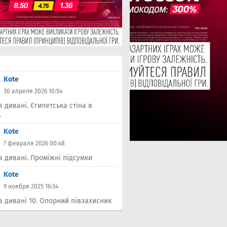
Kote
30 апреля 2026 10:54
а дивані. Єгипетська стіна в
.
Kote
7 февраля 2026 00:48
а дивані. Проміжні підсумки
Kote
9 ноября 2025 16:34
а дивані 10. Опорний півзахисник