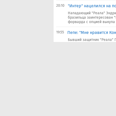
20:10
"Интер" нацелился на п
Нападающий "Реала" Эндри
бразильца заинтересован "
форварда с опцией выкупа за
19:55
Пепе: "Мне нравится Кон
Бывший защитник "Реала" 
"Ливерпуля" в мадридский к
лучше меня. Это стало бы пр
19:31
Here we go! "Реал" дост
защитника "Челси"
Похоже, что защитник "Чел
"Реале".Инсайдер Фабрицио 
устной договоренности об э
13:50
"Реал" может заплатить 
Мадридский "Реал" проявля
Кукурелье. Испанский футб
недели. По информации исто
60 млн...