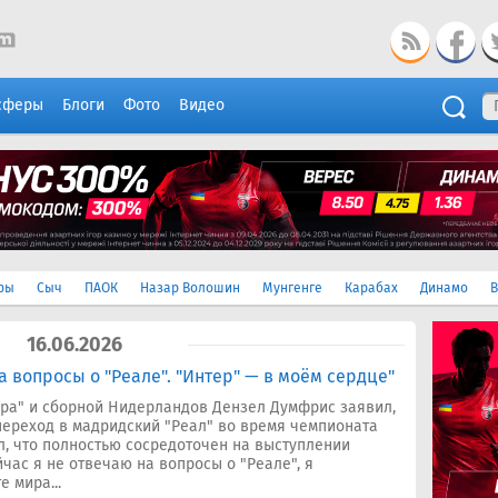
сферы
Блоги
Фото
Видео
ры
Сыч
ПАОК
Назар Волошин
Мунгенге
Карабах
Динамо
В
16.06.2026
 вопросы о "Реале". "Интер" — в моём сердце"
ра" и сборной Нидерландов Дензел Думфрис заявил,
переход в мадридский "Реал" во время чемпионата
л, что полностью сосредоточен на выступлении
час я не отвечаю на вопросы о "Реале", я
 мира...