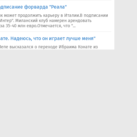
одписание форварда "Реала"
к может продолжить карьеру в Италии.В подписании
Интер". Миланский клуб намерен арендовать
 35-40 млн евро.Отмечается, что "...
ате. Надеюсь, что он играет лучше меня"
Пепе высказался о переходе Ибраима Конате из
луб."Мне нравится Конате. Надеюсь, что он играет
изнаком того, что в "Реале" в...
иг устной договоренности о трансфере
си" Марк Кукурелья продолжит карьеру в
Романо отметил, что оба клуба и игрок достигли
том переходе.Ранее сообщалось, что "Р...
60 млн евро за игрока "Челси"
ет интерес к левому защитнику "Челси" Марку
олист может покинуть лондонский клуб в ближайшие
чника, "синие" могут продать 27-летнего игрока за €