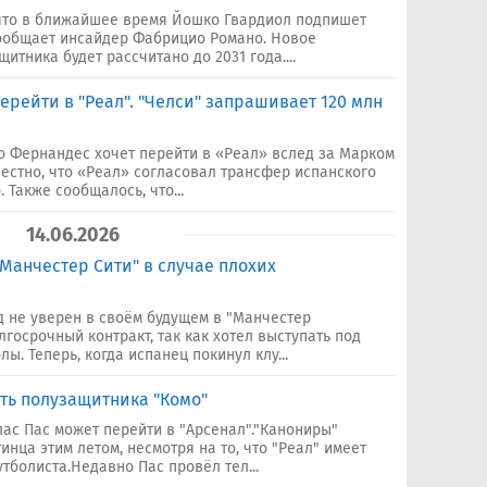
 что в ближайшее время Йошко Гвардиол подпишет
сообщает инсайдер Фабрицио Романо. Новое
итника будет рассчитано до 2031 года....
ерейти в "Реал". "Челси" запрашивает 120 млн
 Фернандес хочет перейти в «Реал» вслед за Марком
вестно, что «Реал» согласовал трансфер испанского
 Также сообщалось, что...
14.06.2026
Манчестер Сити" в случае плохих
 не уверен в своём будущем в "Манчестер
госрочный контракт, так как хотел выступать под
ы. Теперь, когда испанец покинул клу...
ать полузащитника "Комо"
ас Пас может перейти в "Арсенал"."Канониры"
нца этим летом, несмотря на то, что "Реал" имеет
тболиста.Недавно Пас провёл тел...