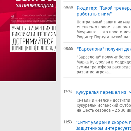
09:59
Рюдигер: "Такой тренер,
работать с ним"
Центральный защитник мад
мнением о новом главном т
Моуринью, – это просто мечт
Рюдигер.Португальский наст
08:55
"Барселона" получит де
"Барселона" получит более 
Марка Кукурельи в мадридс
суммы трансфера распредел
развитие игрока...
12:24
Кукурелья перешел из "Ч
«Реал» и «Челси» достигли
Кукурельи.Испанский футбо
на шесть сезонов – до 30 и
11:53
"Сити" уверен в скором 
Защитником интересуетс