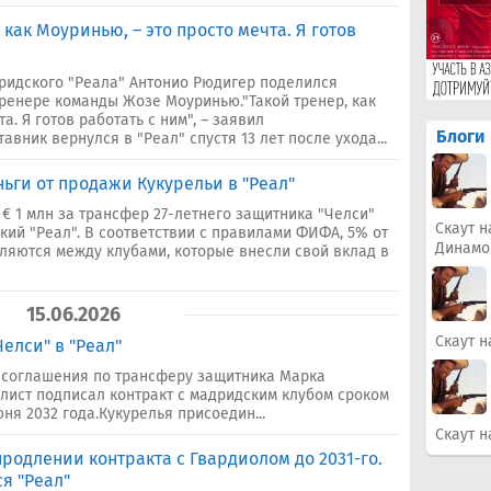
 как Моуринью, – это просто мечта. Я готов
ридского "Реала" Антонио Рюдигер поделился
ренере команды Жозе Моуринью."Такой тренер, как
а. Я готов работать с ним", – заявил
Блоги
авник вернулся в "Реал" спустя 13 лет после ухода...
ньги от продажи Кукурельи в "Реал"
€ 1 млн за трансфер 27-летнего защитника "Челси"
Скаут н
кий "Реал". В соответствии с правилами ФИФА, 5% от
Динамо
яются между клубами, которые внесли свой вклад в
15.06.2026
Скаут н
елси" в "Реал"
 соглашения по трансферу защитника Марка
лист подписал контракт с мадридским клубом сроком
юня 2032 года.Кукурелья присоедин...
Скаут н
продлении контракта с Гвардиолом до 2031-го.
я "Реал"