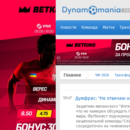
Новости
Команда
Матчи
Тран
Главное
ЧМ-2026
Трансфе
10:47
Думфрис: "Не отвечаю на
Защитник миланского "Инте
что не намерен обсуждать 
мира. Футболист подчеркну
национальной команды."Сей
сосредоточен на чемпионате