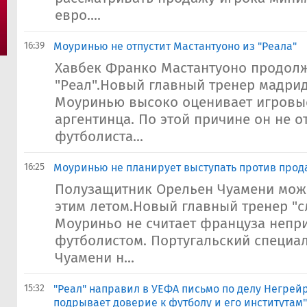
евро....
16:39
Моуринью не отпустит Мастантуоно из "Реала"
Хавбек Франко Мастантуоно продолж
"Реал".Новый главный тренер мадри
Моуринью высоко оценивает игровы
аргентинца. По этой причине он не о
футболиста...
16:25
Моуринью не планирует выступать против прод
Полузащитник Орельен Чуамени може
этим летом.Новый главный тренер "
Моуриньо не считает француза неп
футболистом. Португальский специал
Чуамени н...
15:32
"Реал" направил в УЕФА письмо по делу Негрей
подрывает доверие к футболу и его институтам"