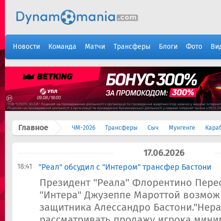
Новости
Команда
Матчи
Трансферы
Блоги
Фото
Ви
Главное
ЧМ-2026
Трансферы
Сыч
Мунгенге
Кара
17.06.2026
18:41
"Реал" обсудил с "Интером" трансфер Бастони
Президент "Реала" Флорентино Перес
"Интера" Джузеппе Мароттой возмо
защитника Алессандро Бастони."Нера
рассматривать продажу игрока мини