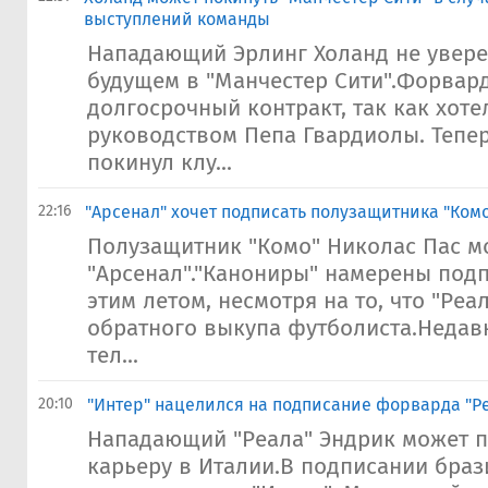
выступлений команды
Нападающий Эрлинг Холанд не увере
будущем в "Манчестер Сити".Форвар
долгосрочный контракт, так как хоте
руководством Пепа Гвардиолы. Тепер
покинул клу...
22:16
"Арсенал" хочет подписать полузащитника "Ком
Полузащитник "Комо" Николас Пас м
"Арсенал"."Канониры" намерены подп
этим летом, несмотря на то, что "Реа
обратного выкупа футболиста.Недав
тел...
20:10
"Интер" нацелился на подписание форварда "Р
Нападающий "Реала" Эндрик может 
карьеру в Италии.В подписании браз