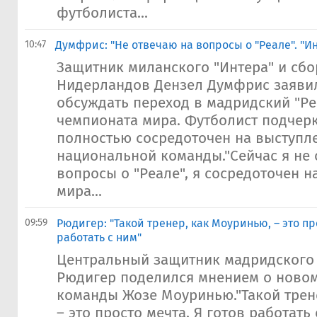
футболиста...
10:47
Думфрис: "Не отвечаю на вопросы о "Реале". "И
Защитник миланского "Интера" и сб
Нидерландов Дензел Думфрис заявил
обсуждать переход в мадридский "Ре
чемпионата мира. Футболист подчерк
полностью сосредоточен на выступл
национальной команды."Сейчас я не 
вопросы о "Реале", я сосредоточен н
мира...
09:59
Рюдигер: "Такой тренер, как Моуринью, – это пр
работать с ним"
Центральный защитник мадридского 
Рюдигер поделился мнением о новом
команды Жозе Моуринью."Такой трен
– это просто мечта. Я готов работать 