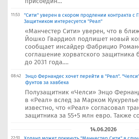
присоедин...
11:53
"Сити" уверен в скором продлении контракта с Г
Защитником интересуется "Реал"
«Манчестер Сити» уверен, что в бл
Йошко Гвардиол подпишет новый кон
сообщает инсайдер Фабрицио Роман
соглашение хорватского защитника б
до 2031 года....
08:42
​Энцо Фернандес хочет перейти в "Реал". "Челс
фунтов за хавбека
Полузащитник «Челси» Энцо Фернанд
в «Реал» вслед за Марком Кукурелье
известно, что «Реал» согласовал тр
защитника за 55+5 млн евро. Также со
14.06.2026
22:51
Холанд может покинуть "Манчестер Сити" в случ