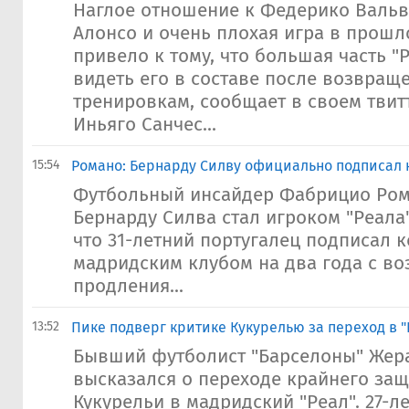
Наглое отношение к Федерико Вальв
Алонсо и очень плохая игра в прошл
привело к тому, что большая часть "Р
видеть его в составе после возвращ
тренировкам, сообщает в своем твит
Иньяго Санчес...
15:54
Романо: Бернарду Силву официально подписал к
Футбольный инсайдер Фабрицио Рома
Бернарду Силва стал игроком "Реала"
что 31-летний португалец подписал к
мадридским клубом на два года с в
продления...
13:52
Пике подверг критике Кукурелью за переход в "
Бывший футболист "Барселоны" Жер
высказался о переходе крайнего за
Кукурельи в мадридский "Реал". 27-л