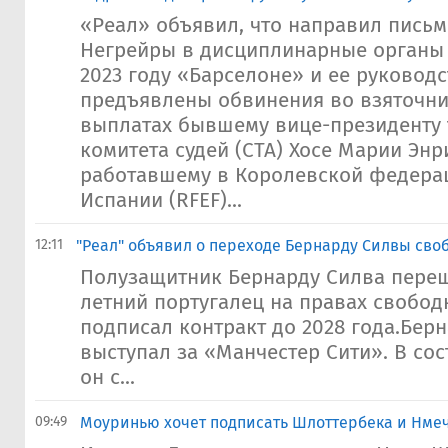
«Реал» объявил, что направил письм
Негрейры в дисциплинарные органы
2023 году «Барселоне» и ее руковод
предъявлены обвинения во взяточни
выплатах бывшему вице-президенту 
комитета судей (CTA) Хосе Марии Энр
работавшему в Королевской федера
Испании (RFEF)...
12:11
"Реал" объявил о переходе Бернарду Силвы сво
Полузащитник Бернарду Силва переш
летний португалец на правах свобод
подписал контракт до 2028 года.Берн
выступал за «Манчестер Сити». В со
он с...
09:49
Моуринью хочет подписать Шлоттербека и Нмеч