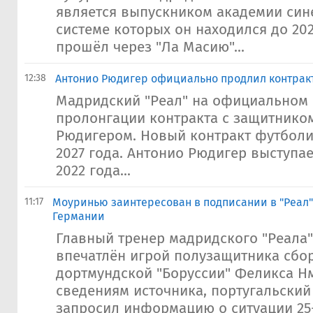
является выпускником академии сине
системе которых он находился до 202
прошёл через "Ла Масию"...
12:38
Антонио Рюдигер официально продлил контракт
Мадридский "Реал" на официальном 
пролонгации контракта с защитнико
Рюдигером. Новый контракт футболи
2027 года. Антонио Рюдигер выступает
2022 года...
11:17
Моуринью заинтересован в подписании в "Реал"
Германии
Главный тренер мадридского "Реала
впечатлён игрой полузащитника сбо
дортмундской "Боруссии" Феликса Н
сведениям источника, португальский
запросил информацию о ситуации 25