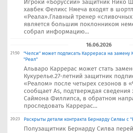
Игроки «Боруссии» защитник Нико Ш
хавбек Феликс Нмеча входят в шорт
«Реала».Главный тренер «сливочны
является большим поклонником неме
собрал информацию...
16.06.2026
21:50
"Челси" может подписать Каррераса на замену 
"Реал"
Альваро Каррерас может стать заме
Кукурелье.27-летний защитник подпи
«Реалом» после четырех сезонов в «
сообщает As, подтверждая сведения
Саймона Филлипса, в обратном нап
проследовать Каррерас...
20:23
Раскрыты детали контракта Бернарду Силвы с "
Полузащитник Бернарду Силва перей