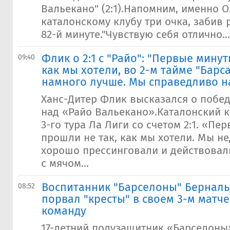
Вальекано" (2:1).Напомним, именно 
каталонскому клубу три очка, забив
82-й минуте."Чувствую себя отлично...
Флик о 2:1 с "Райо": "Первые мину
09:40
как мы хотели, во 2-м тайме "Барс
намного лучше. Мы справедливо н
Ханс-Дитер Флик высказался о побе
над «Райо Вальекано».Каталонский к
3-го тура Ла Лиги со счетом 2:1. «Пе
прошли не так, как мы хотели. Мы н
хорошо прессинговали и действовал
с мячом...
Воспитанник "Барселоны" Берналь,
08:52
порвал "кресты" в своем 3-м матч
команду
17-летний полузащитник «Барселоны