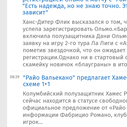
"Есть надежда, но не знаю точно. Э
зависит"
Ханс-Дитер Флик высказался о том, ч
успела зарегистрировать Ольмо.«Ба
включила полузащитника Дани Ольм
заявку на игру 2-го тура Ла Лиги с «А
пометив звездочкой, что он ожидает
регистрации.Однако ни в стартовый с
скамейку новичок «блауграны» в итог
"Райо Вальекано" предлагает Хаме
08:39
схеме 1+1
Колумбийский полузащитник Хамес Р
сейчас находится в статусе свободно
официальное предложение от «Райо
информации Фабрицио Романо, клуб
игрок...