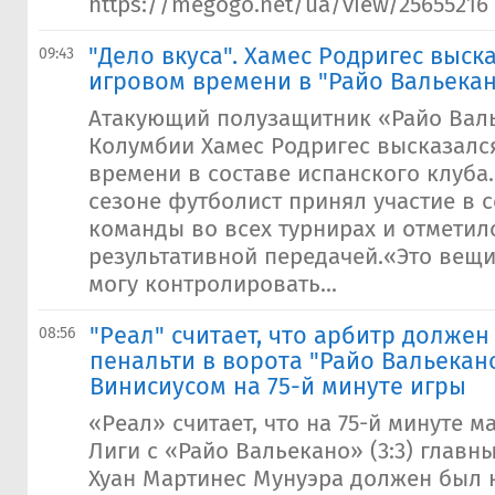
https://megogo.net/ua/view/25655216
"Дело вкуса". Хамес Родригес выск
09:43
игровом времени в "Райо Вальека
Атакующий полузащитник «Райо Вал
Колумбии Хамес Родригес высказалс
времени в составе испанского клуба
сезоне футболист принял участие в 
команды во всех турнирах и отметил
результативной передачей.«Это вещи
могу контролировать...
"Реал" считает, что арбитр долже
08:56
пенальти в ворота "Райо Вальекано
Винисиусом на 75-й минуте игры
«Реал» считает, что на 75-й минуте ма
Лиги с «Райо Вальекано» (3:3) главн
Хуан Мартинес Мунуэра должен был 