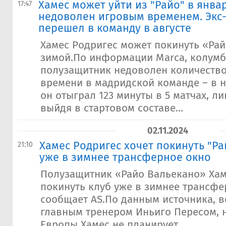
Хамес может уйти из "Райо" в январ
17:47
недоволен игровым временем. Экс-
перешел в команду в августе
Хамес Родригес может покинуть «Ра
зимой.По информации Marca, колум
полузащитник недоволен количеств
времени в мадридской команде – в 
он отыграл 123 минуты в 5 матчах, 
выйдя в стартовом составе...
02.11.2024
Хамес Родригес хочет покинуть "Р
21:10
уже в зимнее трансферное окно
Полузащитник «Райо Вальекано» Хам
покинуть клуб уже в зимнее трансфе
сообщает AS.По данным источника, в
главным тренером Иньиго Пересом, 
Европы Хамес не планирует...