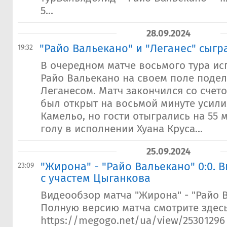
5...
28.09.2024
"Райо Вальекано" и "Леганес" сыг
19:32
В очередном матче восьмого тура ис
Райо Вальекано на своем поле подел
Леганесом. Матч закончился со счетом
был открыт на восьмой минуте усил
Камельо, но гости отыгрались на 55 
голу в исполнении Хуана Круса...
25.09.2024
"Жирона" - "Райо Вальекано" 0:0. 
23:09
с участем Цыганкова
Видеообзор матча "Жирона" - "Райо 
Полную версию матча смотрите здес
https://megogo.net/ua/view/25301296