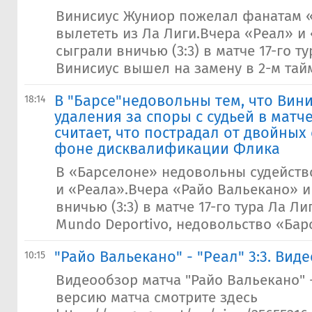
Винисиус Жуниор пожелал фанатам 
вылететь из Ла Лиги.Вчера «Реал» и
сыграли вничью (3:3) в матче 17-го ту
Винисиус вышел на замену в 2-м тайм
В "Барсе"недовольны тем, что Вин
18:14
удаления за споры с судьей в матче
считает, что пострадал от двойных
фоне дисквалификации Флика
В «Барселоне» недовольны судейств
и «Реала».Вчера «Райо Вальекано» и
вничью (3:3) в матче 17-го тура Ла Л
Mundo Deportivo, недовольство «Бар
"Райо Вальекано" - "Реал" 3:3. Вид
10:15
Видеообзор матча "Райо Вальекано" 
версию матча смотрите здесь