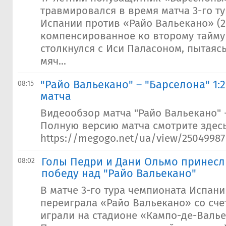
травмировался в время матча 3-го т
Испании против «Райо Вальекано» (2:
компенсированное ко второму тайму
столкнулся с Иси Паласоном, пытаясь
мяч...
"Райо Вальекано" – "Барселона" 1:
08:15
матча
Видеообзор матча "Райо Вальекано" -
Полную версию матча смотрите здес
https://megogo.net/ua/view/25049987
Голы Педри и Дани Ольмо принесл
08:02
победу над "Райо Вальекано"
В матче 3-го тура чемпионата Испан
переиграла «Райо Вальекано» со сче
играли на стадионе «Кампо-де-Валье