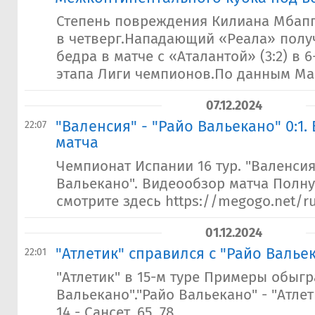
Степень повреждения Килиана Мбапп
в четверг.Нападающий «Реала» пол
бедра в матче с «Аталантой» (3:2) в 
этапа Лиги чемпионов.По данным Marc
07.12.2024
"Валенсия" - "Райо Вальекано" 0:1
22:07
матча
Чемпионат Испании 16 тур. "Валенсия
Вальекано". Видеообзор матча Полн
смотрите здесь https://megogo.net/r
01.12.2024
"Атлетик" справился с "Райо Валье
22:01
"Атлетик" в 15-м туре Примеры обыгр
Вальекано"."Райо Вальекано" - "Атлети
14 - Сансет, 65, 78