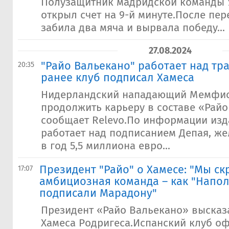
Полузащитник мадридской команды 
открыл счет на 9-й минуте.После пе
забила два мяча и вырвала победу...
27.08.2024
"Райо Вальекано" работает над тр
20:35
ранее клуб подписал Хамеса
Нидерландский нападающий Мемфис
продолжить карьеру в составе «Райо
сообщает Relevo.По информации изд
работает над подписанием Депая, ж
в год 5,5 миллиона евро...
Президент "Райо" о Хамесе: "Мы ск
17:07
амбициозная команда – как "Наполи
подписали Марадону"
Президент «Райо Вальекано» высказ
Хамеса Родригеса.Испанский клуб о