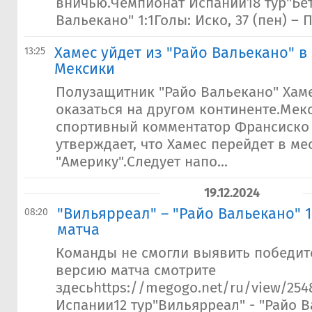
вничью.Чемпионат Испании18 тур"Бет
Вальекано" 1:1Голы: Иско, 37 (пен) – 
Хамес уйдет из "Райо Вальекано" в
13:25
Мексики
Полузащитник "Райо Вальекано" Хам
оказаться на другом континенте.Мек
спортивный комментатор Франсиско 
утверждает, что Хамес перейдет в ме
"Америку".Следует напо...
19.12.2024
"Вильярреал" – "Райо Вальекано" 1
08:20
матча
Команды не смогли выявить победи
версию матча смотрите
здесьhttps://megogo.net/ru/view/25
Испании12 тур"Вильярреал" - "Райо В