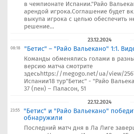
в чемпионате Испании."Райо Вальека
арендой игрока.Соглашение будет в
выкупа игрока с целью обеспечить 
решение...
23.12.2024
"Бетис" – "Райо Вальекано" 1:1. Ви
08:18
Команды обменялись голами в разны
версию матча смотрите
здесьhttps://megogo.net/ua/view/25
Испании18 тур"Бетис" - "Райо Вальека
37 (пен) – Паласон, 51
22.12.2024
"Бетис" и "Райо Вальекано" победи
23:55
обнаружили
Последний матч дня в Ла Лиге заве