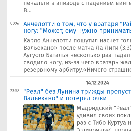
пенальти в эпизоде с падением винг
В...
Анчелотти о том, что у вратаря "Р
08:47
ногу: "Может, ему нужно принимат
Карло Анчелотти пошутил насчет гол
Вальекано» после матча Ла Лиги (3:3
Аугусто Баталья несколько раз падал 
сводило ногу, из-за чего вратарь жа
резервному арбитру.«Ничего страшног
14.12.2024
"Реал" без Лунина трижды пропуст
23:58
Вальекано" и потерял очки
Мадридский "Реал"
удивил своих покл
раз с Тибо Куртуа 
"сливочные" проп