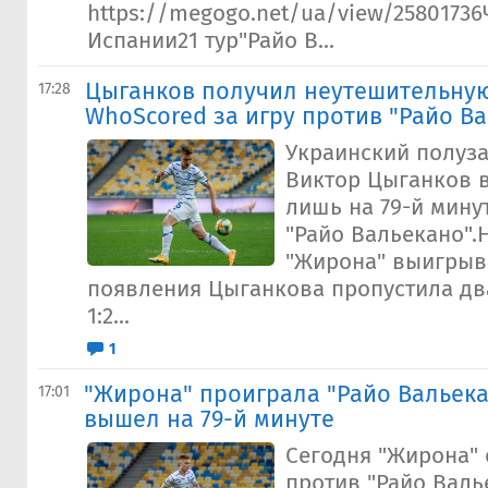
https://megogo.net/ua/view/2580173
Испании21 тур"Райо В...
Цыганков получил неутешительную
17:28
WhoScored за игру против "Райо В
Украинский полуз
Виктор Цыганков 
лишь на 79-й мину
"Райо Вальекано".
"Жирона" выигрыва
появления Цыганкова пропустила дв
1:2...
1
"Жирона" проиграла "Райо Вальека
17:01
вышел на 79-й минуте
Сегодня "Жирона" 
против "Райо Валь