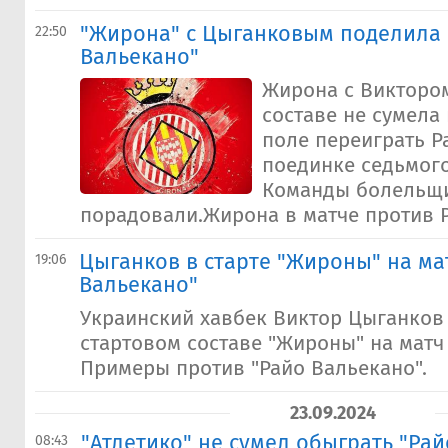
"Жирона" с Цыганковым поделила 
22:50
Вальекано"
Жирона с Викторо
составе не сумела
поле переиграть Р
поединке седьмого
Команды болельщи
порадовали.Жирона в матче против Р
Цыганков в старте "Жироны" на мат
19:06
Вальекано"
Украинский хавбек Виктор Цыганков
стартовом составе "Жироны" на матч 
Примеры против "Райо Вальекано".
23.09.2024
"Атлетико" не сумел обыграть "Ра
08:43