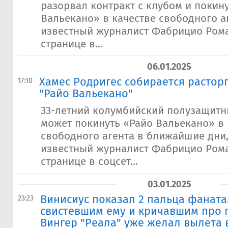
разорвал контракт с клубом и покин
Вальекано» в качестве свободного а
известный журналист Фабрицио Рома
странице в...
06.01.2025
Хамес Родригес собирается расторг
17:10
"Райо Вальекано"
33-летний колумбийский полузащитн
может покинуть «Райо Вальекано» в 
свободного агента в ближайшие дни
известный журналист Фабрицио Рома
странице в соцсет...
03.01.2025
Винисиус показал 2 пальца фаната
23:23
свистевшим ему и кричавшим про 
Вингер "Реала" уже желал вылета в