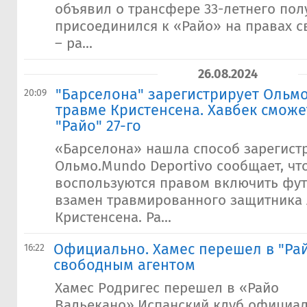
объявил о трансфере 33-летнего пол
присоединился к «Райо» на правах с
– ра...
26.08.2024
"Барселона" зарегистрирует Ольм
20:09
травме Кристенсена. Хавбек сможе
"Райо" 27-го
«Барселона» нашла способ зарегист
Ольмо.Mundo Deportivo сообщает, чт
воспользуются правом включить фут
взамен травмированного защитника
Кристенсена. Ра...
Официально. Хамес перешел в "Ра
16:22
свободным агентом
Хамес Родригес перешел в «Райо
Вальекано».Испанский клуб официал