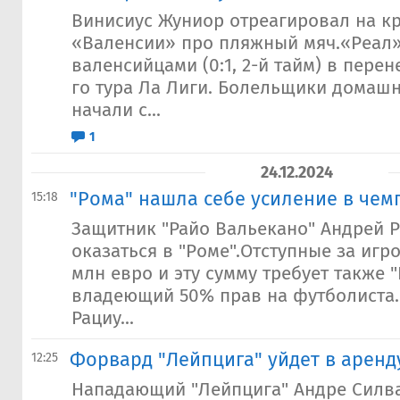
Винисиус Жуниор отреагировал на к
«Валенсии» про пляжный мяч.«Реал» 
валенсийцами (0:1, 2-й тайм) в перен
го тура Ла Лиги. Болельщики домаш
начали с...
1
24.12.2024
"Рома" нашла себе усиление в че
15:18
Защитник "Райо Вальекано" Андрей 
оказаться в "Роме".Отступные за игр
млн евро и эту сумму требует также 
владеющий 50% прав на футболиста.
Рациу...
Форвард "Лейпцига" уйдет в аренду
12:25
Нападающий "Лейпцига" Андре Силва