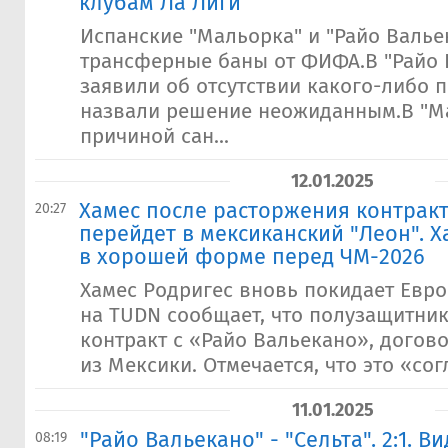
клубам Ла Лиги
Испанские "Мальорка" и "Райо Валье
трансферные баны от ФИФА.В "Райо 
заявили об отсутствии какого-либо 
назвали решение неожиданным.В "М
причиной сан...
12.01.2025
​Хамес после расторжения контракт
20:27
перейдет в мексиканский "Леон". Х
в хорошей форме перед ЧМ-2026
Хамес Родригес вновь покидает Евро
на TUDN сообщает, что полузащитник
контракт с «Райо Вальекано», догов
из Мексики. Отмечается, что это «сог
11.01.2025
"Райо Вальекано" - "Сельта". 2:1. 
08:19