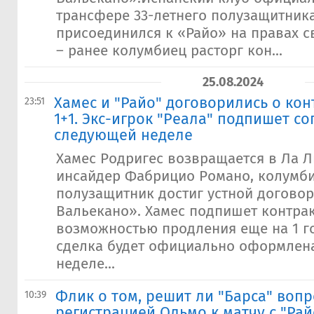
трансфере 33-летнего полузащитника
присоединился к «Райо» на правах с
– ранее колумбиец расторг кон...
25.08.2024
​Хамес и "Райо" договорились о кон
23:51
1+1. Экс-игрок "Реала" подпишет с
следующей неделе
Хамес Родригес возвращается в Ла Л
инсайдер Фабрицио Романо, колумб
полузащитник достиг устной договор
Вальекано». Хамес подпишет контрак
возможностью продления еще на 1 го
сделка будет официально оформлен
неделе...
Флик о том, решит ли "Барса" вопр
10:39
регистрацией Ольмо к матчу с "Рай