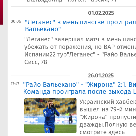
01.02.2025
"Леганес" в меньшинстве проиграл
00:06
Вальекано"
"Леганес" завершал матч в меньшинс
убежать от поражения, но ВАР отмен
Испании22 тур"Леганес" - "Райо Валье
Сисс, 78
26.01.2025
"Райо Вальекано" - "Жирона" 2:1. В
17:47
Команда проиграла после выхода 
Украинский хавбе
вышел на 79-й мин
"Жирона" пропуст
дважды.Полную ве
смотрите здесь