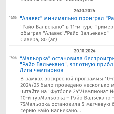
26.10.2024
"Алавес" минимально проиграл "Р
19:56
"Райо Вальекано" в 11-м туре Пример
обыграл "Алавес"."Райо Вальекано" - 
Сивера, 80 (аг)
20.10.2024
"Мальорка" остановила беспроиг
17:06
"Райо Вальекано", вплотную прибл
Лиги чемпионов
В рамках воскресной программы 10-г
2024/25 было проведено несколько м
читайте на "Футболе 24".Чемпионат И
10-й турМальорка – Райо Вальекано –
75Мальорка остановила 5-матчевую
серию Райо Вальекано...