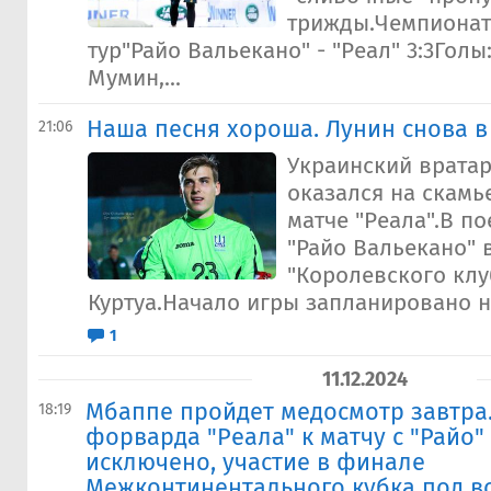
трижды.Чемпионат
тур"Райо Вальекано" - "Реал" 3:3Голы:
Мумин,...
Наша песня хороша. Лунин снова в
21:06
Украинский врата
оказался на скамь
матче "Реала".В п
"Райо Вальекано" 
"Королевского клу
Куртуа.Начало игры запланировано на
1
11.12.2024
​Мбаппе пройдет медосмотр завтра
18:19
форварда "Реала" к матчу с "Райо"
исключено, участие в финале
Межконтинентального кубка под в