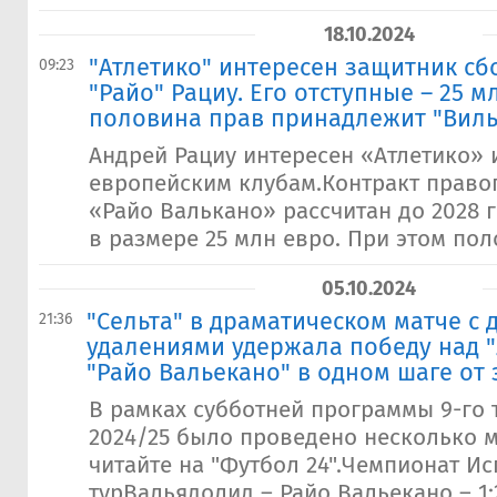
18.10.2024
"Атлетико" интересен защитник с
09:23
"Райо" Рациу. Его отступные – 25 м
половина прав принадлежит "Вил
Андрей Рациу интересен «Атлетико» 
европейским клубам.Контракт право
«Райо Валькано» рассчитан до 2028 
в размере 25 млн евро. При этом поло
05.10.2024
"Сельта" в драматическом матче с 
21:36
удалениями удержала победу над "
"Райо Вальекано" в одном шаге от
В рамках субботней программы 9-го 
2024/25 было проведено несколько м
читайте на "Футбол 24".Чемпионат Ис
турВальядолид – Райо Вальекано – 1: