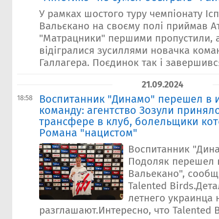
У рамках шостого туру чемпіонату Ісп
Вальєкано на своєму полі приймав Ат
"Матрацники" першими пропустили, а
відігралися зусиллями новачка кома
Галлагера. Поєдинок так і завершився 
21.09.2024
Воспитанник "Динамо" перешел в 
18:58
команду: агентство Зозули приняло
трансфере в клуб, болельщики ко
Романа "нацистом"
Воспитанник "Дин
Подоляк перешел 
Вальекано", сообщ
Talented Birds.Дет
летнего украинца 
разглашают.Интересно, что Talented B