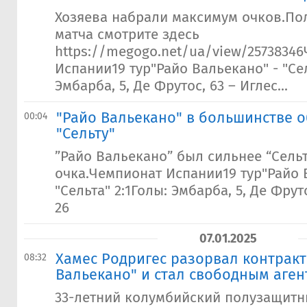
Хозяева набрали максимум очков.П
матча смотрите здесь
https://megogo.net/ua/view/2573834
Испании19 тур"Райо Вальекано" - "Сел
Эмбарба, 5, Де Фрутос, 63 – Иглес...
"Райо Вальекано" в большинстве 
00:04
"Сельту"
”Райо Вальекано” был сильнее “Сель
очка.Чемпионат Испании19 тур"Райо 
"Сельта" 2:1Голы: Эмбарба, 5, Де Фрут
26
07.01.2025
Хамес Родригес разорвал контракт
08:32
Вальекано" и стал свободным аге
33-летний колумбийский полузащитн