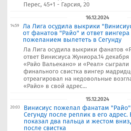
Перес, 45+1 - Гарсия, 20
16.12.2024
Ла Лига осудила выкрики "Винисиу
14:59
от фанатов "Райо" и ответ вингера 
пожеланием вылететь в Сегунду
Ла Лига осудила выкрики фанатов «
ответ Винисиуса Жуниора.14 декабря 
«Райо Вальекано» и «Реал» сыграли 
финального свистка вингер мадридц
отреагировал на недовольные возг
«Райо» в свой адрес...
15.12.2024
Винисиус пожелал фанатам "Райо"
20:03
Сегунду после реплик в его адрес.
показал два пальца и жестом вниз,
после свистка