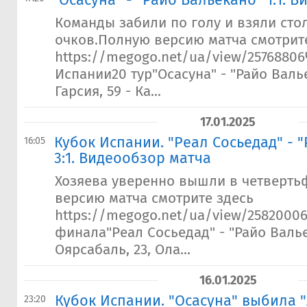
"Осасуна" - "Райо Вальекано" 1:1. 
Команды забили по голу и взяли сто
очков.Полную версию матча смотрит
https://megogo.net/ua/view/2576880
Испании20 тур"Осасуна" - "Райо Валье
Гарсия, 59 - Ка...
17.01.2025
Кубок Испании. "Реал Сосьедад" - 
16:05
3:1. Видеообзор матча
Хозяева уверенно вышли в четверт
версию матча смотрите здесь
https://megogo.net/ua/view/2582000
финала"Реал Сосьедад" - "Райо Валье
Оярсабаль, 23, Ола...
16.01.2025
Кубок Испании. "Осасуна" выбила "
23:20