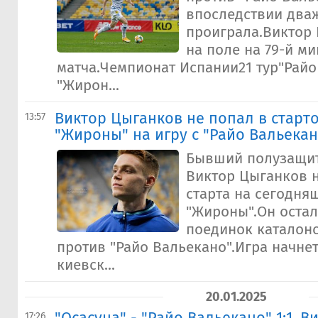
впоследствии два
проиграла.Виктор
на поле на 79-й ми
матча.Чемпионат Испании21 тур"Райо
"Жирон...
Виктор Цыганков не попал в старт
13:57
"Жироны" на игру с "Райо Вальекан
Бывший полузащит
Виктор Цыганков н
старта на сегодня
"Жироны".Он остал
поединок каталонс
против "Райо Вальекано".Игра начнет
киевск...
20.01.2025
17:26