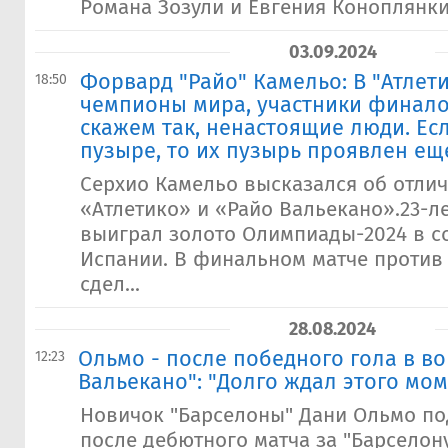
Романа Зозули и Евгения Коноплянки.
03.09.2024
​Форвард "Райо" Камельо: В "Атлети
18:50
чемпионы мира, участники финало
скажем так, ненастоящие люди. Есл
пузыре, то их пузырь проявлен ещ
Серхио Камельо высказался об отлич
«Атлетико» и «Райо Вальекано».23-
выиграл золото Олимпиады-2024 в с
Испании. В финальном матче против 
сдел...
28.08.2024
Ольмо - после победного гола в во
12:23
Вальекано": "Долго ждал этого мом
Новичок "Барселоны" Дани Ольмо п
после дебютного матча за "Барселон