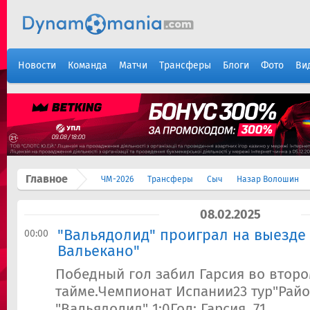
Новости
Команда
Матчи
Трансферы
Блоги
Фото
Ви
Главное
ЧМ-2026
Трансферы
Сыч
Назар Волошин
08.02.2025
"Вальядолид" проиграл на выезде
00:00
Вальекано"
Победный гол забил Гарсия во втор
тайме.Чемпионат Испании23 тур"Райо
"Вальядолид" 1:0Гол: Гарсия, 71