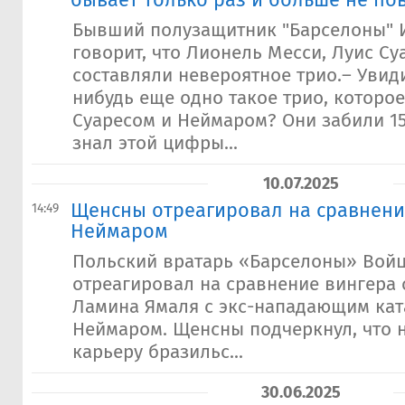
бывает только раз и больше не по
Бывший полузащитник "Барселоны" 
говорит, что Лионель Месси, Луис Су
составляли невероятное трио.– Увид
нибудь еще одно такое трио, которое
Суаресом и Неймаром? Они забили 15
знал этой цифры...
10.07.2025
Щенсны отреагировал на сравнени
14:49
Неймаром
Польский вратарь «Барселоны» Вой
отреагировал на сравнение вингера 
Ламина Ямаля с экс-нападающим ка
Неймаром. Щенсны подчеркнул, что 
карьеру бразильс...
30.06.2025