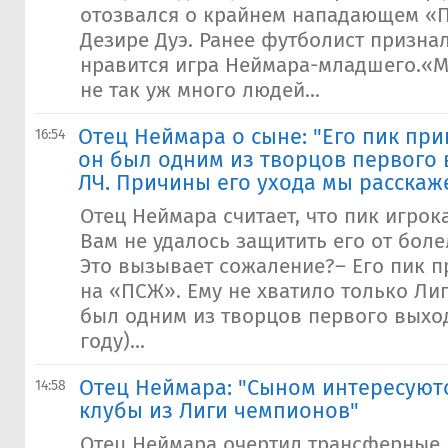
отозвался о крайнем нападающем «
Дезире Дуэ. Ранее футболист признал
нравится игра Неймара-младшего.«М
не так уж много людей...
Отец Неймара о сыне: "Его пик пр
16:54
он был одним из творцов первого
ЛЧ. Причины его ухода мы расскаж
Отец Неймара считает, что пик игрок
Вам не удалось защитить его от бол
Это вызывает сожаление?– Его пик 
на «ПСЖ». Ему не хватило только Ли
был одним из творцов первого выход
году)...
Отец Неймара: "Сыном интересуют
14:58
клубы из Лиги чемпионов"
Отец Неймара очертил трансферные