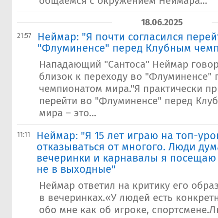
общаемся с окружением Неймара...
18.06.2025
Неймар: "Я почти согласился перей
21:57
"Флуминенсе" перед Клубным чем
Нападающий "Сантоса" Неймар говор
близок к переходу во "Флуминенсе"
чемпионатом мира."Я практически п
перейти во "Флуминенсе" перед Клу
мира – это...
Неймар: "Я 15 лет играю на топ-уро
11:11
отказываться от многого. Люди дум
вечеринки и карнавалы я посещаю 
не в выходные"
Неймар ответил на критику его образ
в вечеринках.«У людей есть конкрет
обо мне как об игроке, спортсмене.Л