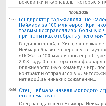
вечеринки и карнавалы, которые я по
17.06.2025
​Гендиректор "Аль-Хиляля" не жале
23:43
Неймара за 100 млн евро: "Критико
травмы несправедливо, большую ч
при попытках отобрать у него мяч"
Гендиректор «Аль-Хилаля» не жалеет
Неймара.Бразилец перешел в саудов
«ПСЖ» за 100 миллионов евро (с уче
2023 году. За полтора года форвард 
ближневосточную команду 7 игр, пос
контракт и отправился в «Сантос».«Я
нет вообще никаких сожалений...
Отец Неймара назвал молодого иг
20:56
его впечатляет
Отец нападающего Неймара Неймар 