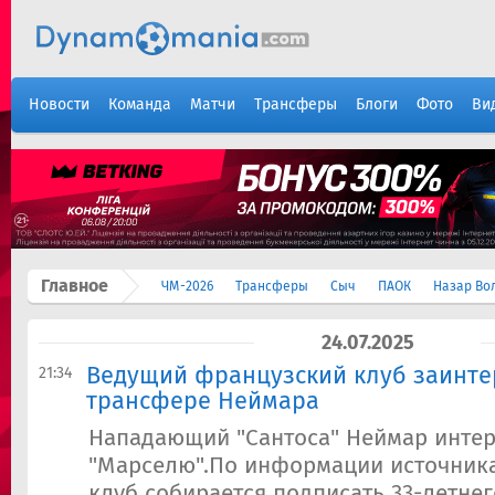
Новости
Команда
Матчи
Трансферы
Блоги
Фото
Ви
Главное
ЧМ-2026
Трансферы
Сыч
ПАОК
Назар Во
24.07.2025
Ведущий французский клуб заинте
21:34
трансфере Неймара
Нападающий "Сантоса" Неймар инте
"Марселю".По информации источник
клуб собирается подписать 33-летнег