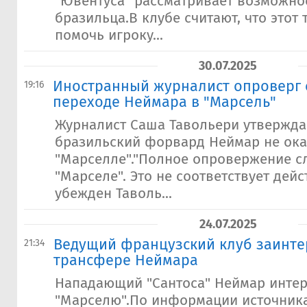
"Ювентуса" рассматривает возможно
бразильца.В клубе считают, что этот
помочь игроку...
30.07.2025
Иностранный журналист опроверг 
19:16
переходе Неймара в "Марсель"
Журналист Саша Тавольери утверждае
бразильский форвард Неймар не ока
"Марселле"."Полное опровержение с
"Марселе". Это не соответствует дейс
убежден Таволь...
24.07.2025
Ведущий французский клуб заинте
21:34
трансфере Неймара
Нападающий "Сантоса" Неймар инте
"Марселю".По информации источник