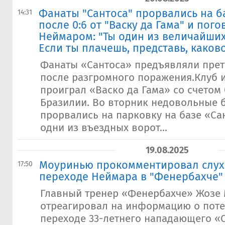
Фанаты "Сантоса" прорвались на б
14:31
после 0:6 от "Васку да Гама" и пог
Неймаром: "Ты один из величайших
Если ты плачешь, представь, каков
Фанаты «Сантоса» предъявляли пре
после разгромного поражения.Клуб и
проиграл «Васко да Гама» со счетом 
Бразилии. Во вторник недовольные
прорвались на парковку на базе «Са
одни из въездных ворот...
19.08.2025
Моуринью прокомментировал слух
17:50
переходе Неймара в "Фенербахче"
Главный тренер «Фенербахче» Жозе
отреагировал на информацию о пот
переходе 33-летнего нападающего «