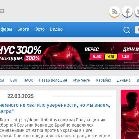
сферы
Блоги
Фото
Видео
ры
Сыч
ПАОК
Назар Волошин
Мунгенге
Карабах
Динамо
В
22.03.2025
немного не хватило уверенности, но мы знаем,
автра"
Фото - https://depositphotos.com/ua/Полузащитник
сборной Бельгии Кевин де Брюйне поделился
ожиданиями от матча против Украины в Лиге
наций."Приятно представлять свою страну в качестве