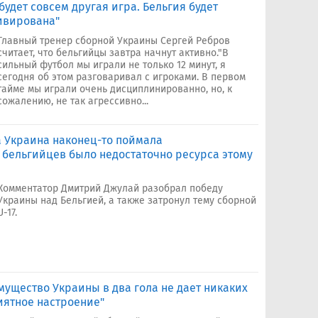
будет совсем другая игра. Бельгия будет
ивирована"
Главный тренер сборной Украины Сергей Ребров
считает, что бельгийцы завтра начнут активно."В
сильный футбол мы играли не только 12 минут, я
сегодня об этом разговаривал с игроками. В первом
тайме мы играли очень дисциплинированно, но, к
сожалению, не так агрессивно...
 Украина наконец-то поймала
 бельгийцев было недостаточно ресурса этому
Комментатор Дмитрий Джулай разобрал победу
Украины над Бельгией, а также затронул тему сборной
U-17.
ущество Украины в два гола не дает никаких
иятное настроение"