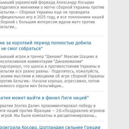
Бывший украинский форвард Александр Косырин
поделился мнениями о матче сборной Украины против
Бельгии.— Сборная Украины еще не проводила
официальных игр в 2025 году, и все поклонники нашей
сборной с большим интересом ждали матч против
Бельгии...
на за короткий период полностью добила
 не смог собраться"
Бывший игрок и тренер "Динамо" Максим Шацких в
эксклюзивном комментарии "Динамомании"
подчеркнул, что шансы в противостоянии Украины и
Бельгии все равно равны.- Поделитесь, пожалуйста,
своими мыслями и эмоциями об игре сборной Украины
против Бельгии.- Начали хорошо, агрессивно, потом
немного отдали мяч бельгийцам...
рватия может выйти в финал Лиги наций"
рватии Златко Далич прокомментировал победу в
иги наций против Франции — 2:0.«Поздравляю игроков
 игрой. Мы были компактны и дисциплинированы...
проиграла Косово, Шотландия сильнее Греции