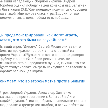
Бывший нападающий сборной Украины Андрей
Воробей оценил победу нашей команды над Бельгией
в Лиге наций (3:1)."Сам поединок получился с хорошей
развязкой. Мне понравилась игра. Эмоции только
положительные, ведь победа есть победа...
ы продемонстрировали, как могут играть,
казать, что это была не случайность"
Бывший игрок "Динамо" Сергей Мизин считает, что
Бельгия прекрасно настроится на ответный матч
против Украины."Думал, что место в воротах доверят
Трубину. Но Сергей Ребров решил иначе. Не
исключено, что он предпочел Лунина, считая, что его
будет стимулировать сыграть наилучшее появление в
воротах бельгийцев Куртуа...
онимаем, что во втором матче против Бельгии
Игрок сборной Украины Александр Зинченко
рассказал о противостоянии с Бельгией в Лиге
наций."Я думаю, были подобраны правильные слова в
раздевалке и тренерским штабом, и всеми ребятами.