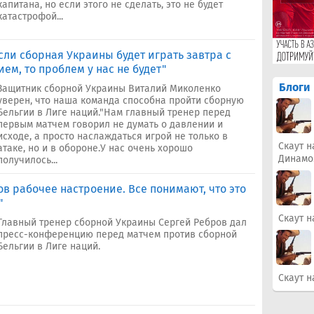
капитана, но если этого не сделать, это не будет
катастрофой...
ли сборная Украины будет играть завтра с
ем, то проблем у нас не будет"
Блоги
Защитник сборной Украины Виталий Миколенко
уверен, что наша команда способна пройти сборную
Бельгии в Лиге наций."Нам главный тренер перед
первым матчем говорил не думать о давлении и
исходе, а просто наслаждаться игрой не только в
Скаут н
атаке, но и в обороне.У нас очень хорошо
Динамо
получилось...
ов рабочее настроение. Все понимают, что это
"
Скаут н
Главный тренер сборной Украины Сергей Ребров дал
пресс-конференцию перед матчем против сборной
Бельгии в Лиге наций.
Скаут н