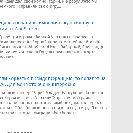
Каждый дал свой комментарий, и в результате мы
немного исправили свою игру...
Гуцуляк попали в символическую сборную
ций от WhoScored
Сразу три игрока сборной Украины оказались в
символической сборной первых матчей плей-офф
Лиги наций от WhoScored.Илья Забарный, Александр
Зинченко и Алексей Гуцуляк оказались в когорте
лучших.
сли Хорватия пройдет Францию, то попадет на
26. Для меня это очень интересно"
Главный тренер "Зари" Младен Бартулович болеет и
за Хорватию, и за Украину."Хорватия и Украина
показали очень положительный результат в первых
матчах. Обе сборные показали классную игру. Я очень
счастлив, что так сыграли обе сборные...