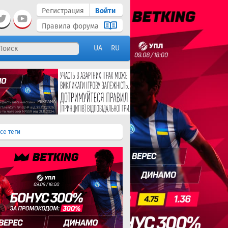
Регистрация
Войти
Правила форума
UA
RU
се теги