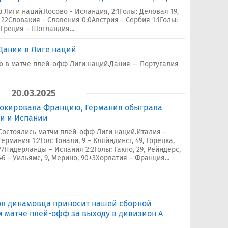
Лиги наций.Косово - Исландия, 2:1Голы: Деловая 19,
22Словакия - Словения 0:0Австрия - Сербия 1:1Голы:
.Греция – Шотландия...
Дании в Лиге наций
ю в матче плей-офф Лиги наций.Дания — Португалия
20.03.2025
шокировала Францию, Германия обыграла
ии и Испании
Состоялись матчи плей-офф Лиги наций.Италия –
Германия 1:2Гол: Тонали, 9 – Кляйндинст, 49, Горецка,
77Нидерланды – Испания 2:2Голы: Гакпо, 29, Рейндерс,
46 – Уильямс, 9, Мерино, 90+3Хорватия – Франция...
 Гол динамовца приносит нашей сборной
 матче плей-офф за выходу в дивизион А