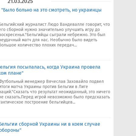
21.03.2025
"Было больно на это смотреть, но украинцы
Бельгийский журналист Людо Вандевалле говорит, что
его сборной нужно значительно улучшить игру до
воскресенья."Бельгийцы сыграли небрежно. Это был
неудачный матч для нас. Необычно было видеть
большое количество плохих передач...
ельгия посыпалась, когда Украина провела
ком плане"
Футбольный менеджер Вячеслав Заховайло подвел
итоги матча Украины против Бельгии в Лиге
наций."Сказать что результат неожиданный, это ничего
не сказать.Перед игрой невозможно было предсказать
тактическое построение бельгийцев...
Бельгии сборной Украины ни в коем случае
 обороны"