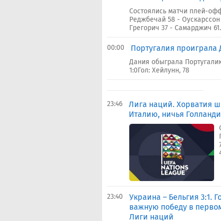
Состоялись матчи плей-офф 
Реджбечай 58 - Оускарссон 
Грегорич 37 - Самарджич 61
00:00
Португалия проиграла 
Дания обыграла Португали
1:0Гол: Хейлунн, 78
23:46
Лига наций. Хорватия 
Италию, ничья Голланд
23:40
Украина – Бельгия 3:1.
важную победу в первом
Лиги наций