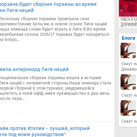
 корзине будет сборная Украины во время
на Лиги наций
Поскольку сборная Украины проиграла свое
противостояние Бельгии, в новом сезоне Лиги наций
наша команда снова будет играть в Лиге В.Во время
жеребьевки сезона 2026/27 Украина будет находиться
Блоги
во второ...
Скаут н
овила антирекорд Лиги наций
Динамо
Национальная сборная Украины вошла в историю
Лиги наций с неприятной стороны.Наша команда стала
первой сборной в этом турнире, умудрившейся
вылететь в плей-офф, имея преимущество в два мяча
Скаут н
после перв...
Скаут н
айм против Италии – лучший, который
ела под моим руководством"