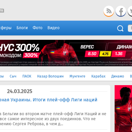
сферы
Блоги
Фото
Видео
ры
Сыч
ПАОК
Назар Волошин
Мунгенге
Карабах
Динамо
В
24.03.2025
орная Украины. Итоги плей-офф Лиги наций
 Бельгии во втором матче плей-офф Лиги Наций и не
се самое интересное из двух поединков. Что не
ению Сергея Реброва, в чем д...