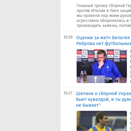
Главный тренер сборной Г
против Италии в Лиге наций
мы провели под моим руков
агрессивно оборонялись и 
производить замены, потому 
10:39
Оценки за матч Бельгия 
Реброва нет футбольных
10:27
Шелаев о сборной Украи
бьют кувалдой, и ты дум
не бывает"