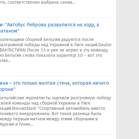
это, соответственно выбрана схема...
: "Автобус Реброва развалился на ходу, а
латаном"
Болельщики сборной Бельгии радуются после
разгромной победы над Украиной в Лиге наций.Daulie:
ФАНТАСТИКА! После 1:3 я уже не верил в эту команду,
но Бельгия снова показала характер! 3:0 – вот это
отве...
на – это только желтая стена, которая ничего
бороне"
Бельгийские журналисты оценили разгромную победу
своей команды над сборной Украины в Лиге
наций.Nieuwsblad: "Спортивный автомобиль вместо
ленивого внедорожника. Вот такая разница была
между первым матчем между этими сборными в
Мурсии и Генке...