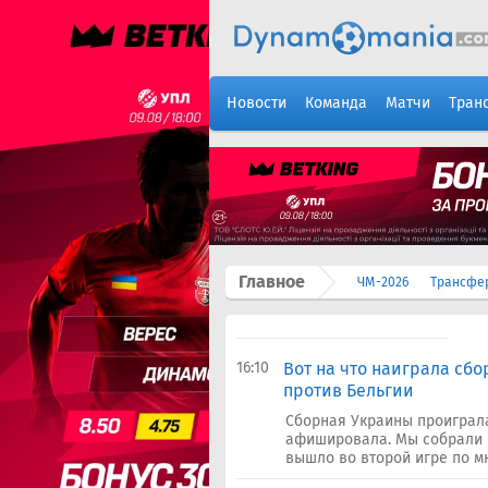
Новости
Команда
Матчи
Тран
Главное
ЧМ-2026
Трансфе
16:10
Вот на что наиграла сб
против Бельгии
Сборная Украины проиграла
афишировала. Мы собрали в
вышло во второй игре по мн