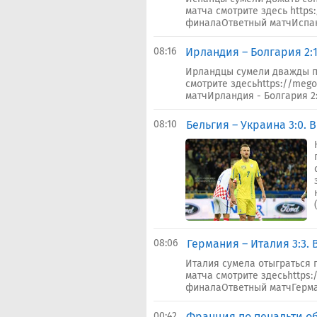
матча смотрите здесь https
финалаОтветный матчИспания
08:16
Ирландия – Болгария 2:
Ирландцы сумели дважды п
смотрите здесьhttps://meg
матчИрландия - Болгария 2:1
08:10
Бельгия – Украина 3:0.
08:06
Германия – Италия 3:3.
Италия сумела отыграться 
матча смотрите здесьhttps:
финалаОтветный матчГермани
00:42
Франция по пенальти о