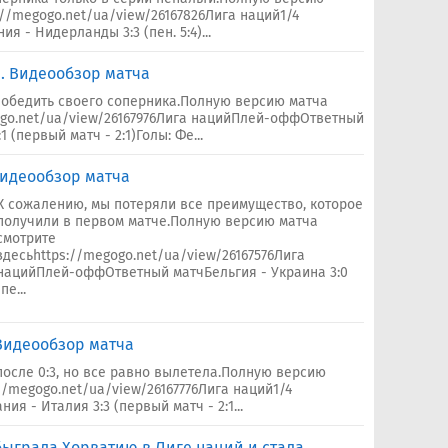
://megogo.net/ua/view/26167826Лига наций1/4
 - Нидерланды 3:3 (пен. 5:4)...
1. Видеообзор матча
обедить своего соперника.Полную версию матча
ogo.net/ua/view/26167976Лига нацийПлей-оффОтветный
 (первый матч - 2:1)Голы: Фе...
 Видеообзор матча
К сожалению, мы потеряли все преимущество, которое
получили в первом матче.Полную версию матча
смотрите
здесьhttps://megogo.net/ua/view/26167576Лига
нацийПлей-оффОтветный матчБельгия - Украина 3:0
(пе...
 Видеообзор матча
после 0:3, но все равно вылетела.Полную версию
//megogo.net/ua/view/26167776Лига наций1/4
я - Италия 3:3 (первый матч - 2:1...
быграла Хорватию в Лиге наций и стала