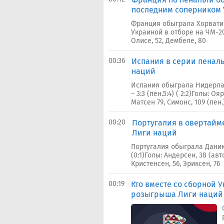
последним соперником 
Франция обыграла Хорватию
Украиной в отборе на ЧМ-202
Олисе, 52, Дембеле, 80
00:36
Испания в серии пенал
наций
Испания обыграла Нидерла
– 3:3 (пен.5:4) ( 2:2)Голы: Оя
Матсен 79, Симонс, 109 (пен.
00:20
Португалия в овертайм
Лиги наций
Португалия обыграла Данию
(0:1)Голы: Андерсен, 38 (авто
Кристенсен, 56, Эриксен, 76
00:19
Кто вместе со сборной 
розыгрыша Лиги наций 