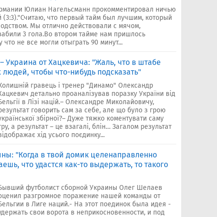
ермании Юлиан Нагельсманн прокомментировал ничью
 (3:3)."Считаю, что первый тайм был лучшим, который
одством. Мы отлично действовали с мячом,
забили 3 гола.Во втором тайме нам пришлось
что не все могли отыграть 90 минут...
– Украина от Хацкевича: "Жаль, что в штабе
 людей, чтобы что-нибудь подсказать"
Колишній гравець і тренер "Динамо" Олександр
Хацкевич детально проаналізував поразку України від
Бельгії в Лізі націй.– Олександре Миколайовичу,
результат говорить сам за себе, але що було з грою
української збірної?– Дуже тяжко коментувати саму
гру, а результат – це взагалі, блін… Загалом результат
відображає хід усього поєдинку...
ны: "Когда в твой домик целенаправленно
аешь, что удастся как-то выдержать, то такого
Бывший футболист сборной Украины Олег Шелаев
оценил разгромное поражение нашей команды от
Бельгии в Лиге наций.- На этот поединок была идея -
удержать свои ворота в неприкосновенности, и под