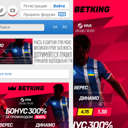
Регистрация
Войти
Правила форума
UA
RU
се теги