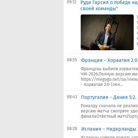
09:12
Руди Гарсия о победе на
своей команды"
08:55
Франция – Хорватия 2:0 
Французы выбили хорватов,
ЧМ-2026.Полную версию мат
https://megogo.net/ua/vie
- Хорватия 2:0 (пен...
08:43
Португалия – Дания 5:2
Роналду сначала не реализ
версию матча смотрите здес
финалаОтветный матчПортуга
08:28
Испания – Нидерланды 3:
Испанцы сумели дожать соп