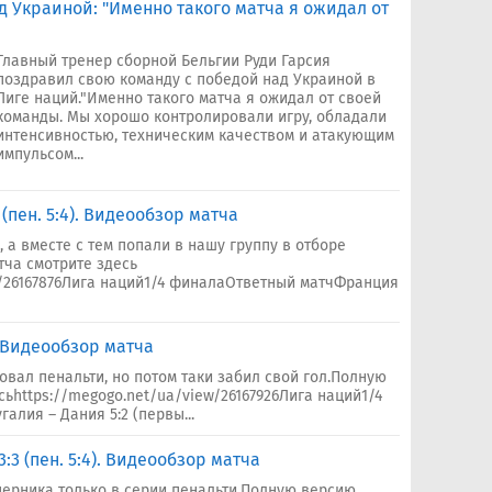
д Украиной: "Именно такого матча я ожидал от
Главный тренер сборной Бельгии Руди Гарсия
поздравил свою команду с победой над Украиной в
Лиге наций."Именно такого матча я ожидал от своей
команды. Мы хорошо контролировали игру, обладали
интенсивностью, техническим качеством и атакующим
импульсом...
(пен. 5:4). Видеообзор матча
 а вместе с тем попали в нашу группу в отборе
ча смотрите здесь
w/26167876Лига наций1/4 финалаОтветный матчФранция
. Видеообзор матча
овал пенальти, но потом таки забил свой гол.Полную
ьhttps://megogo.net/ua/view/26167926Лига наций1/4
лия – Дания 5:2 (первы...
3 (пен. 5:4). Видеообзор матча
ерника только в серии пенальти.Полную версию