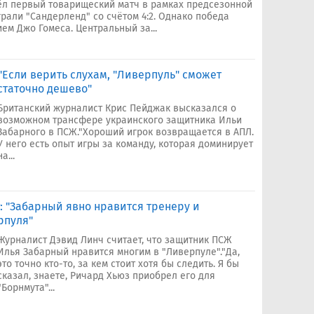
ёл первый товарищеский матч в рамках предсезонной
рали "Сандерленд" со счётом 4:2. Однако победа
м Джо Гомеса. Центральный за...
"Если верить слухам, "Ливерпуль" сможет
статочно дешево"
Британский журналист Крис Пейджак высказался о
возможном трансфере украинского защитника Ильи
Забарного в ПСЖ."Хороший игрок возвращается в АПЛ.
У него есть опыт игры за команду, которая доминирует
на...
 "Забарный явно нравится тренеру и
рпуля"
Журналист Дэвид Линч считает, что защитник ПСЖ
Илья Забарный нравится многим в "Ливерпуле"."Да,
это точно кто-то, за кем стоит хотя бы следить. Я бы
сказал, знаете, Ричард Хьюз приобрел его для
"Борнмута"...