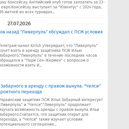
у Консейсау. Английский клуб готов заплатить за 23-
 евро.Консейсау выступает за "Ювентус" с 2024 года,
6 матчей во всех турнирах...
27.07.2026
сов назад "Ливерпуль" обсуждал с ПСЖ условия
Телеграм-канал Krrish утверждает, что "Ливерпуль"
хочет взять в аренду защитника ПСЖ Илью
Забарного."Ливерпуль" в течение последних часов
обращался к "Пари Сен-Жермен" с вопросом о
возможности взять И...
 Забарного в аренду с правом выкупа. "Челси"
ероятного перехода
Украинский защитник ПСЖ Илья Забарный интересует
"Ливерпуль" и "Челси"."Ливерпуль" продолжает
изучать возможность аренды с правом выкупа Ильи
Забарного.Считается, что защитник открыт для
перехода, а "Челси" также изучает условия
потенциального соглашения...