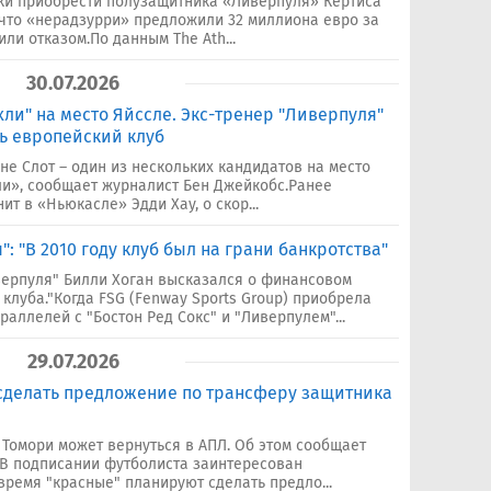
ки приобрести полузащитника «Ливерпуля» Кертиса
что «нерадзурри» предложили 32 миллиона евро за
или отказом.По данным The Ath...
30.07.2026
Ахли" на место Яйссле. Экс-тренер "Ливерпуля"
ь европейский клуб
не Слот – один из нескольких кандидатов на место
ли», сообщает журналист Бен Джейкобс.Ранее
ит в «Ньюкасле» Эдди Хау, о скор...
: "В 2010 году клуб был на грани банкротства"
верпуля" Билли Хоган высказался о финансовом
клуба."Когда FSG (Fenway Sports Group) приобрела
раллелей с "Бостон Ред Сокс" и "Ливерпулем"...
29.07.2026
сделать предложение по трансферу защитника
Томори может вернуться в АПЛ. Об этом сообщает
.В подписании футболиста заинтересован
время "красные" планируют сделать предло...