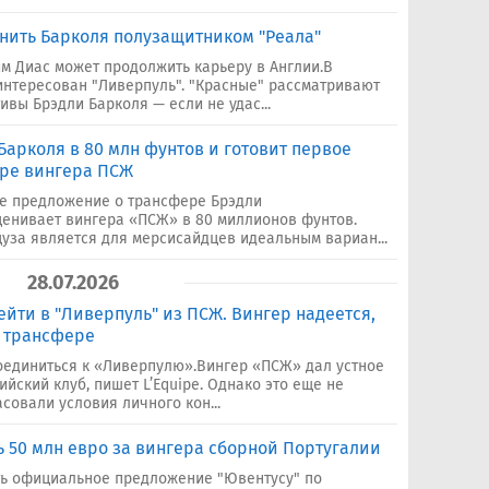
нить Барколя полузащитником "Реала"
м Диас может продолжить карьеру в Англии.В
нтересован "Ливерпуль". "Красные" рассматривают
ивы Брэдли Барколя — если не удас...
Барколя в 80 млн фунтов и готовит первое
ре вингера ПСЖ
ое предложение о трансфере Брэдли
ценивает вингера «ПСЖ» в 80 миллионов фунтов.
уза является для мерсисайдцев идеальным вариан...
28.07.2026
ейти в "Ливерпуль" из ПСЖ. Вингер надеется,
о трансфере
оединиться к «Ливерпулю».Вингер «ПСЖ» дал устное
ийский клуб, пишет L’Equipe. Однако это еще не
асовали условия личного кон...
ь 50 млн евро за вингера сборной Португалии
ть официальное предложение "Ювентусу" по