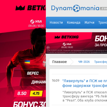
Новости
Команда
Матчи
Тран
Главное
ЧМ-2026
Трансфе
16:09
"Ливерпуль" и ПСЖ не п
фоне задержки трансфер
"Ливерпуль" и ПСЖ отказал
трансферу вингера "РБ Лей
в "Реал". Оба клуба отклон