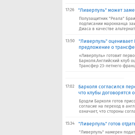
17:26
"Ливерпуль" может заме
Полузащитник "Реала" Браи
подписании марокканца заи
Диаса в качестве альтернат
13:50
"Ливерпуль" оценивает 
предложение о трансфе
«Ливерпуль» готовит перв
Барколя.Английский клуб о
Трансфер 23-летнего франц
17:02
Барколя согласился пер
что клубы договорятся 
Брэдли Барколя готов прис
согласие на переход в англ
означает, что стороны согл
15:34
"Ливерпуль" готов отдат
"Ливерпуль" намерен пода