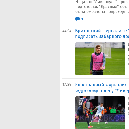
Недавно "Ливерпуль" пров
подготовки. "Красные" обыг
была омрачена повреждение
1
22:42
Британский журналист: 
подписать Забарного до
17:54
Иностранный журналист:
кадровому отделу "Ливе