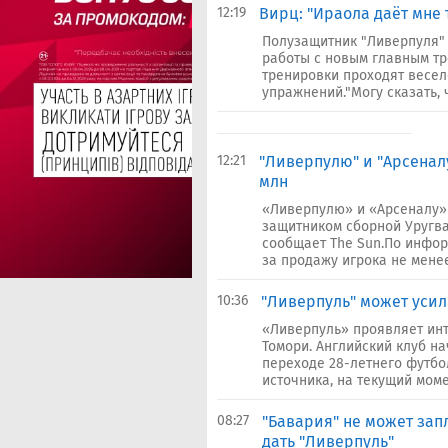
12:19
Вирц: "Ираола даёт мне 
Полузащитник "Ливерпуля"
работы с новым главным тр
тренировки проходят весел
упражнений."Могу сказать, 
12:21
"Ливерпулю" и "Арсенал
млн
«Ливерпулю» и «Арсеналу» 
защитником сборной Уругва
сообщает The Sun.По инфор
за продажу игрока не менее £
10:36
"Ливерпуль" может усил
«Ливерпуль» проявляет ин
Томори. Английский клуб н
переходе 28-летнего футбо
источника, на текущий моме
08:27
"Бавария" не может зап
дать "Ливерпуль"