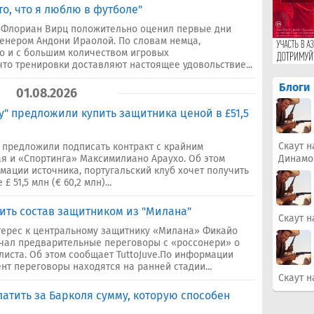
то, что я люблю в футболе"
 Флориан Вирц положительно оценил первые дни
енером Андони Ираолой. По словам немца,
о и с большим количеством игровых
что тренировки доставляют настоящее удовольствие...
Блоги
01.08.2026
у" предложили купить защитника ценой в £51,5
Скаут н
предложили подписать контракт с крайним
я и «Спортинга» Максимилиано Араухо. Об этом
Динамо
мации источника, португальский клуб хочет получить
 51,5 млн (€ 60,2 млн)...
ить состав защитником из "Милана"
Скаут н
терес к центральному защитнику «Милана» Фикайо
ачал предварительные переговоры с «россонери» о
листа. Об этом сообщает TuttoJuve.По информации
нт переговоры находятся на ранней стадии...
Скаут н
латить за Барколя сумму, которую способен