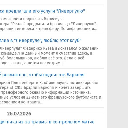
а предлагали его услуги "Ливерпулю"
возможности подписать Винисиуса
гера "Реала" предлагали бразильца "Ливерпулю",
проявил интереса к трансферу. По информации и...
тлив в "Ливерпуле", люблю этот клуб"
Ливерпуля" Федерико Кьеза высказался о желании
 команде."На данный момент я счастлив здесь, в
луб, болельщиков, люблю всё это. Делаю всё
здесь шанс, а потом посмотрим...
ё возможное, чтобы подписать Барколя
риан Плеттенберг в Х, «Ливерпуль» активизировал
гера «ПСЖ» Брэдли Барколя и хочет завершить
о трансферного окна.По информации источника,
ные условия 22-летнего французского футболиста и
сованием контракта...
26.07.2026
щитника из-за травмы в контрольном матче