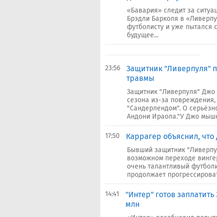
«Бавария» следит за ситу
Брэдли Барколя в «Ливерпу
футболисту и уже пытался с
будущее...
23:56
Защитник "Ливерпуля" п
травмы
Защитник "Ливерпуля" Джо 
сезона из-за повреждения,
"Сандерлендом". О серьёзн
Андони Ираола."У Джо мыше
17:50
Каррагер объяснил, что
Бывший защитник "Ливерпу
возможном переходе вингер
очень талантливый футболи
продолжает прогрессировать
14:41
"Интер" готов заплатить
млн