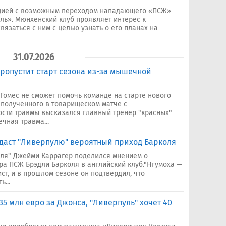
ацией с возможным переходом нападающего «ПСЖ»
ль». Мюнхенский клуб проявляет интерес к
вязаться с ним с целью узнать о его планах на
31.07.2026
ропустит старт сезона из-за мышечной
Гомес не сможет помочь команде на старте нового
 полученного в товарищеском матче с
ости травмы высказался главный тренер "красных"
чная травма...
 даст "Ливерпулю" вероятный приход Барколя
ля" Джейми Каррагер поделился мнением о
а ПСЖ Брэдли Барколя в английский клуб."Нгумоха —
ст, и в прошлом сезоне он подтвердил, что
...
 35 млн евро за Джонса, "Ливерпуль" хочет 40