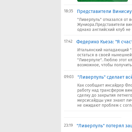
18:35
Представители Винисиус
"Ливерпуль" отказался от 
Жуниора.Представители вин
однако английский клуб не 
17:42
Федерико Кьеза: "Я счас
Итальянский нападающий "
остаться в своей нынешней
"Ливерпуле". Люблю этот к
возможное, чтобы получить 
09:03
"Ливерпуль" сделает вс
Как сообщает инсайдер Фло
работу над трансфером вин
сделку до закрытия летнег
мерсисайдцы уже знают лич
не ожидают проблем с согла
23:19
"Ливерпуль" потерял за