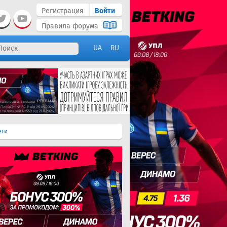
Регистрация
Войти
Правила форума
UA
RU
еги