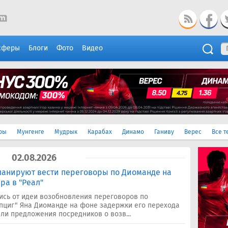
сферы
Блоги
Фото
Видео
ры
Мунгенге
Мудрык
Карабах
Динамо
Ганиву
Верес
Все т
02.08.2026
ланируют вести переговоры по Диоманде на
а в "Реал"
ись от идеи возобновления переговоров по
пциг" Яна Диоманде на фоне задержки его перехода
или предложения посредников о возв...