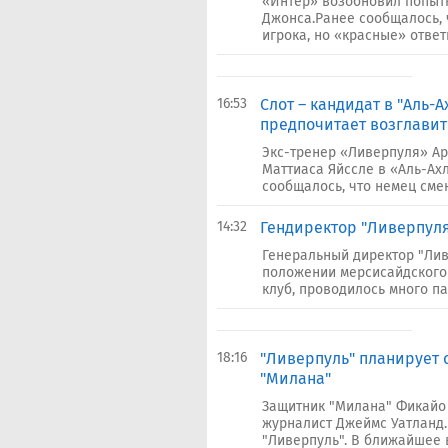
«Интер» возобновил попыт
Джонса.Ранее сообщалось, 
игрока, но «красные» ответ
16:53
​Слот – кандидат в "Аль-
предпочитает возглавит
Экс-тренер «Ливерпуля» Ар
Маттиаса Яйссле в «Аль-Ах
сообщалось, что немец смен
14:32
Гендиректор "Ливерпуля"
Генеральный директор "Ли
положении мерсисайдского 
клуб, проводилось много па
18:16
"Ливерпуль" планирует 
"Милана"
Защитник "Милана" Фикайо 
журналист Джеймс Уатланд
"Ливерпуль". В ближайшее 