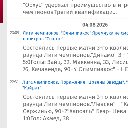
"Орхус" удержал преимущество в игре
чемпионовТретий квалификаци...
04.08.2026
23:09
Лига чемпионов. "Олимпиакос" Яремчука не смо
проиграл "Спарте"
Состоялись первые матчи 3-го квал
раунда Лиги чемпионов."Динамо" З -
5:0Голы: Зайц, 32, Маккенна, 33, Лиси
76, Качавенда, 90+4"Олимпиакос" - НЕ
22:31
Лига чемпионов. Поражение "Црвены Звезды", 
"Кайрат"
Состоялись первые матчи 3-го квал
раунда Лиги чемпионов."Левски" - "Ка
Сержинью, 90+2"Хапоэль" Беэр-Шева 
1:0Гол: Ахмед, 38