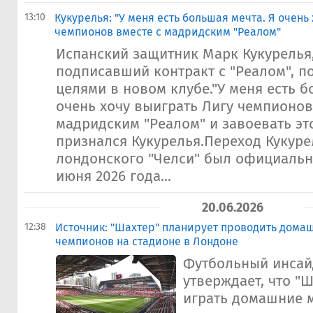
13:10
Кукурелья: "У меня есть большая мечта. Я очень
чемпионов вместе с мадридским "Реалом"
Испанский защитник Марк Кукурелья
подписавший контракт с "Реалом", п
целями в новом клубе."У меня есть б
очень хочу выиграть Лигу чемпионов
мадридским "Реалом" и завоевать это
признался Кукурелья.Переход Кукуре
лондонского "Челси" был официаль
июня 2026 года...
20.06.2026
12:38
Источник: "Шахтер" планирует проводить дома
чемпионов на стадионе в Лондоне
Футбольный инсай
утверждает, что "
играть домашние 