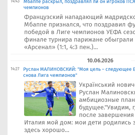
14:43
Мбаппе раскрыл, поздравлял ли он игроков ПСЖ
чемпионов
Французский нападающий мадридско
Мбаппе признался, что поздравил ф
победой в Лиге чемпионов УЕФА сезо
финале турнира парижане обыграли
«Арсенал» (1:1, 4:3 пен.)...
10.06.2026
14:27
Руслан МАЛИНОВСКИЙ: "Моя цель – следующее Е
снова Лига чемпионов"
Український нович
Руслан Малиновск
амбициозные план
будущее."Увидим, г
после завершения 
Италия мой дом: мои дети родились 
здесь хорошо...