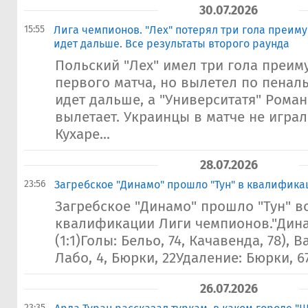
30.07.2026
15:55
Лига чемпионов. "Лех" потерял три гола преим
идет дальше. Все результаты второго раунда
Польский "Лех" имел три гола преим
первого матча, но вылетел по пеналь
идет дальше, а "Университатя" Роман
вылетает. Украинцы в матче не игра
Кухаре...
28.07.2026
23:56
Загребское "Динамо" прошло "Тун" в квалифик
Загребское "Динамо" прошло "Тун" в
квалификации Лиги чемпионов."Динам
(1:1)Голы: Бельо, 74, Качавенда, 78), 
Лабо, 4, Бюрки, 22Удаление: Бюрки, 6
26.07.2026
23:35