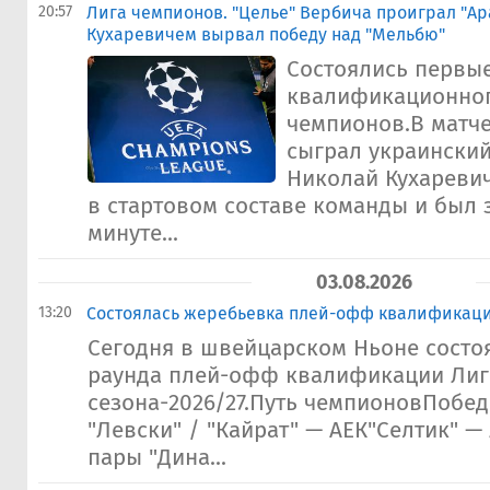
20:57
Лига чемпионов. "Целье" Вербича проиграл "Ара
Кухаревичем вырвал победу над "Мельбю"
Состоялись первые
квалификационног
чемпионов.В матче
сыграл украински
Николай Кухареви
в стартовом составе команды и был 
минуте...
03.08.2026
13:20
Состоялась жеребьевка плей-офф квалификац
Сегодня в швейцарском Ньоне состо
раунда плей-офф квалификации Лиг
сезона-2026/27.Путь чемпионовПобе
"Левски" / "Кайрат" — АЕК"Селтик" 
пары "Дина...