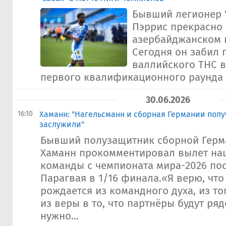
Бывший легионер 
Пэррис прекрасно 
азербайджанском к
Сегодня он забил 
валлийского ТНС в
первого квалификационного раунда Л
30.06.2026
16:10
Хаманн: "Нагельсманн и сборная Германии получ
заслужили"
Бывший полузащитник сборной Герм
Хаманн прокомментировал вылет на
команды с чемпионата мира-2026 по
Парагвая в 1/16 финала.«Я верю, чт
рождается из командного духа, из тог
из веры в то, что партнёры будут ряд
нужно...