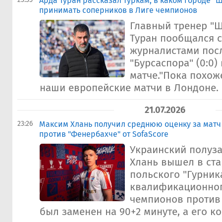
Арда Туран рассказал туркам, в каком городе "Ш
принимать соперников в Лиге чемпионов
Главный тренер "Ш
Туран пообщался с
журналистами пос
"Бурсаспора" (0:0)
матче."Пока похож
наши европейские матчи в Лондоне. 
21.07.2026
23:26
Максим Хлань получил среднюю оценку за матч
против "Фенербахче" от SofaScore
Украинский полуз
Хлань вышел в ста
польского "Гурник
квалификационног
чемпионов против
был заменен на 90+2 минуте, а его ком