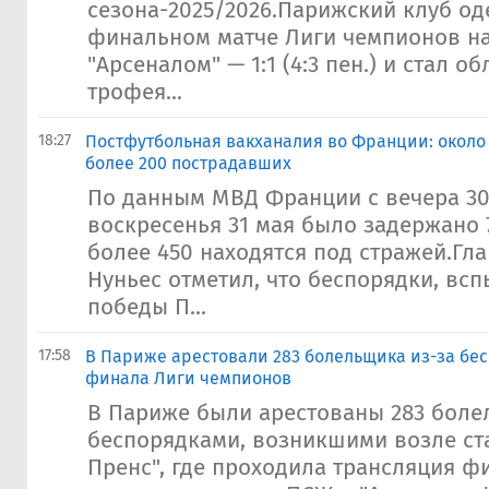
сезона-2025/2026.Парижский клуб од
финальном матче Лиги чемпионов н
"Арсеналом" — 1:1 (4:3 пен.) и стал о
трофея...
18:27
Постфутбольная вакханалия во Франции: около
более 200 пострадавших
По данным МВД Франции с вечера 30 
воскресенья 31 мая было задержано 
более 450 находятся под стражей.Гл
Нуньес отметил, что беспорядки, вс
победы П...
17:58
В Париже арестовали 283 болельщика из-за бе
финала Лиги чемпионов
В Париже были арестованы 283 боле
беспорядками, возникшими возле ст
Пренс", где проходила трансляция ф