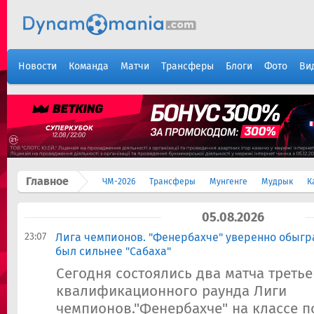
Новости
Команда
Матчи
Трансферы
Блоги
Фото
Ви
Главное
ЧМ-2026
Трансферы
Мунгенге
Мудрык
К
05.08.2026
23:07
Лига чемпионов. "Фенербахче" уверенно обыгра
был сильнее "Сабаха"
Сегодня состоялись два матча третье
квалификационного раунда Лиги
чемпионов."Фенербахче" на классе п