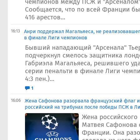
чемпионов между ПСЖ и "Арсеналом" (1
Сообщается, что по всей Франции б
416 арестов...
16:13
Анри поддержал Магальяеса, не реализовавше
в финале Лиги чемпионов
Бывший нападающий "Арсенала" Тье
подчеркнул смелось защитника лон
Габриэла Магальяеса, решившего уда
серии пенальти в финале Лиги чемпио
4:3 пен.)...
1
16:06
Жена Сафонова разорвала французский флаг и 
российский на трибунах после победы ПСЖ в Л
Жена российского
Матвея Сафонова 
Франции. Она разо