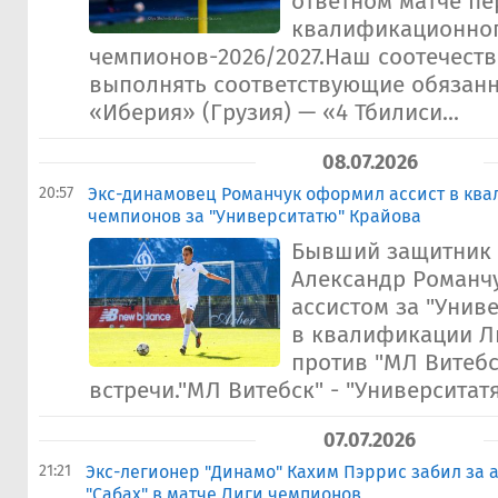
ответном матче пе
квалификационног
чемпионов-2026/2027.Наш соотечеств
выполнять соответствующие обязанн
«Иберия» (Грузия) — «4 Тбилиси...
08.07.2026
20:57
Экс-динамовец Романчук оформил ассист в кв
чемпионов за "Университатю" Крайова
Бывший защитник 
Александр Романч
ассистом за "Унив
в квалификации Л
против "МЛ Витебс
встречи."МЛ Витебск" - "Университатя
07.07.2026
21:21
Экс-легионер "Динамо" Кахим Пэррис забил за
"Сабах" в матче Лиги чемпионов