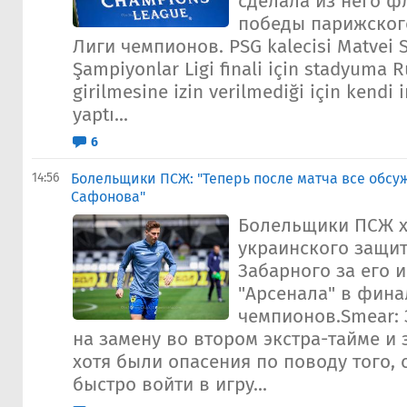
сделала из него ф
победы парижског
Лиги чемпионов. PSG kalecisi Matvei S
Şampiyonlar Ligi finali için stadyuma R
girilmesine izin verilmediği için kendi
yaptı...
6
14:56
Болельщики ПСЖ: "Теперь после матча все обсуж
Сафонова"
Болельщики ПСЖ х
украинского защи
Забарного за его 
"Арсенала" в фина
чемпионов.Smear:
на замену во втором экстра-тайме и 
хотя были опасения по поводу того, 
быстро войти в игру...