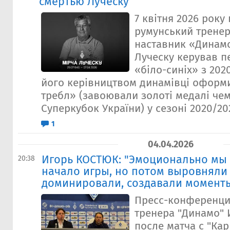
смертью Луческу
7 квітня 2026 року
румунський тренер
наставник «Динамо
Луческу керував 
«біло-синіх» з 2020
його керівництвом динамівці оформ
требл» (завоювали золоті медалі чем
Суперкубок України) у сезоні 2020/202
1
04.04.2026
Игорь КОСТЮК: "Эмоционально мы
20:38
начало игры, но потом выровняли
доминировали, создавали момент
Пресс-конференци
тренера "Динамо" 
после матча с "Кар