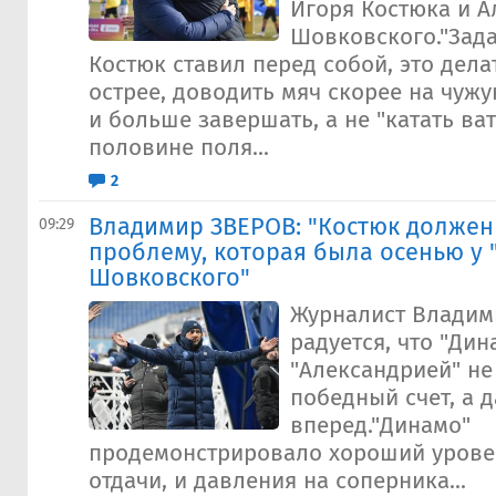
Игоря Костюка и А
Шовковского."Зада
Костюк ставил перед собой, это дела
острее, доводить мяч скорее на чуж
и больше завершать, а не "катать ват
половине поля...
2
Владимир ЗВЕРОВ: "Костюк должен
09:29
проблему, которая была осенью у 
Шовковского"
Журналист Владим
радуется, что "Дин
"Александрией" не
победный счет, а 
вперед."Динамо"
продемонстрировало хороший уровен
отдачи, и давления на соперника...