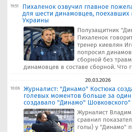
Пихаленок озвучил главное пожел
19:51
для шести динамовцев, поехавших
Украины
Полузащитник "Ди
Пихаленок говорит
тренер киевлян Иг
попросил динамов
сборной без травм
динамовцев в составе сборной. Что г
20.03.2026
Журналист: "Динамо" Костюка созд
10:06
голевых моментов больше за один 
создавало "Динамо" Шовковского"
Журналист Владим
сравнил показате
голы) у "Динамо" 