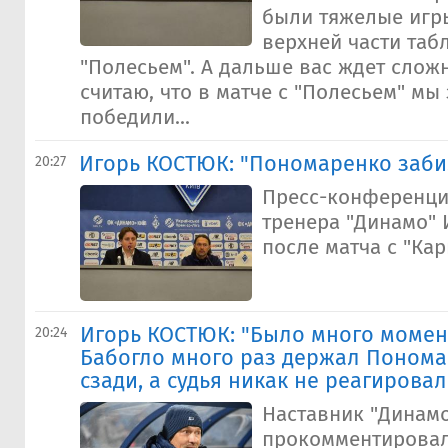
были тяжелые игр
верхней части табл
"Полесьем". А дальше вас ждет слож
считаю, что в матче с "Полесьем" мы
победили...
Игорь КОСТЮК: "Пономаренко заби
20:27
Пресс-конференци
тренера "Динамо" 
после матча с "Кар
Игорь КОСТЮК: "Было много момент
20:24
Бабогло много раз держал Понома
сзади, а судья никак не реагировал
Наставник "Динамо
прокомментировал