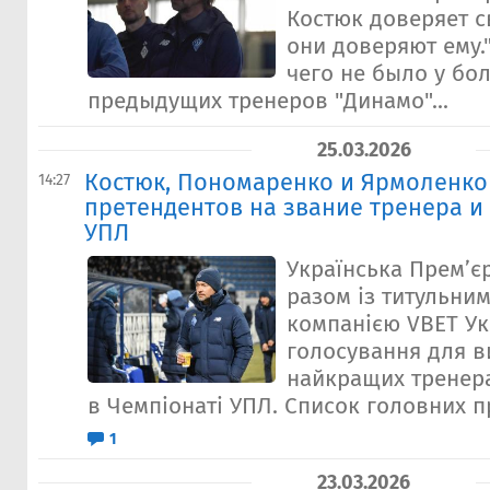
Костюк доверяет с
они доверяют ему."
чего не было у бо
предыдущих тренеров "Динамо"...
25.03.2026
Костюк, Пономаренко и Ярмоленко 
14:27
претендентов на звание тренера и
УПЛ
Українська Прем’є
разом із титульни
компанією VBET Ук
голосування для в
найкращих тренера
в Чемпіонаті УПЛ. Список головних пр
1
23.03.2026