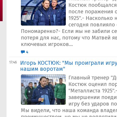
Костюк пообщался
после поражения о
1925".- Насколько 
сегодня повлияло 
Пономаренко?- Если мы не забили сег
потеря для нас, потому что Матвей я
ключевых игроков...
4
Игорь КОСТЮК: "Мы проиграли игру
17:46
нашим воротам"
Главный тренер "Д
Костюк оценил по
"Металлиста 1925"
завершении поеди
игру без ударов п
Мы видели, что наша команда владе
преимуществом, но мы не воплотили