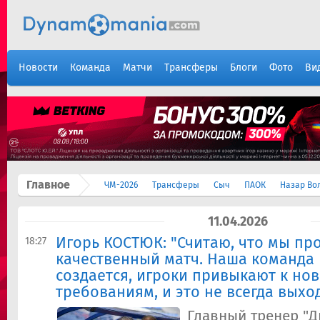
Новости
Команда
Матчи
Трансферы
Блоги
Фото
Ви
Главное
ЧМ-2026
Трансферы
Сыч
ПАОК
Назар Во
11.04.2026
Игорь КОСТЮК: "Считаю, что мы пр
18:27
качественный матч. Наша команда
создается, игроки привыкают к но
требованиям, и это не всегда выхо
Главный тренер "Д