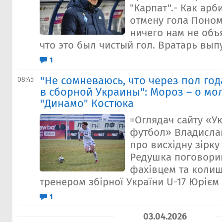
"Карпат".- Как ар
отмену гола Поно
ничего нам не объя
что это был чистый гол. Вратарь выпу
1
"Не сомневаюсь, что через пол го
08:45
в сборной Украины": Мороз – о мо
"Динамо" Костюка
=Оглядач сайту «У
футбол» Владисла
про висхідну зірк
Редушка поговори
фахівцем та коли
тренером збірної України U-17 Юрієм
1
03.04.2026