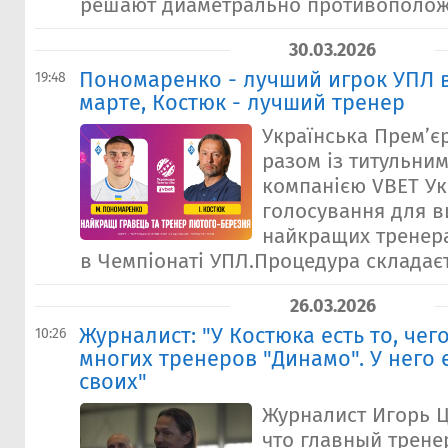
решают диаметрально противоположн
30.03.2026
Пономаренко - лучший игрок УПЛ 
19:48
марте, Костюк - лучший тренер
Українська Прем’є
разом із титульни
компанією VBET Ук
голосування для в
найкращих тренера
в Чемпіонаті УПЛ.Процедура складаєть
26.03.2026
Журналист: "У Костюка есть то, чег
10:26
многих тренеров "Динамо". У него 
своих"
Журналист Игорь Ц
что главный трене