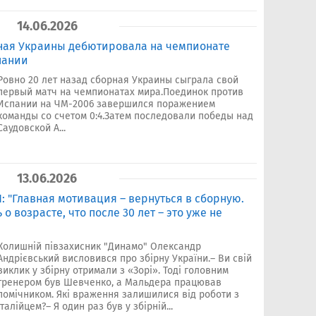
14.06.2026
рная Украины дебютировала на чемпионате
пании
Ровно 20 лет назад сборная Украины сыграла свой
первый матч на чемпионатах мира.Поединок против
Испании на ЧМ-2006 завершился поражением
команды со счетом 0:4.Затем последовали победы над
Саудовской А...
13.06.2026
 "Главная мотивация – вернуться в сборную.
о возрасте, что после 30 лет – это уже не
Колишній півзахисник "Динамо" Олександр
Андрієвський висловився про збірну України.– Ви свій
виклик у збірну отримали з «Зорі». Тоді головним
тренером був Шевченко, а Мальдера працював
помічником. Які враження залишилися від роботи з
італійцем?– Я один раз був у збірній...