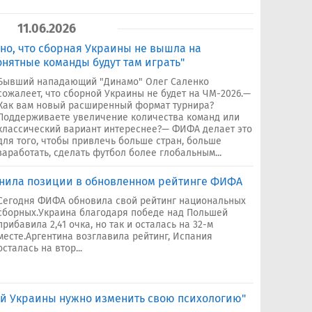
11.06.2026
но, что сборная Украины не вышла на
онятные команды будут там играть"
Бывший нападающий "Динамо" Олег Саленко
сожалеет, что сборной Украины не будет на ЧМ-2026.—
Как вам новый расширенный формат турнира?
Поддерживаете увеличение количества команд или
классический вариант интереснее?— ФИФА делает это
для того, чтобы привлечь больше стран, больше
заработать, сделать футбол более глобальным...
нила позиции в обновленном рейтинге ФИФА
Сегодня ФИФА обновила свой рейтинг национальных
сборных.Украина благодаря победе над Польшей
прибавила 2,41 очка, но так и осталась на 32-м
месте.Аргентина возглавила рейтинг, Испания
осталась на втор...
ой Украины нужно изменить свою психологию"