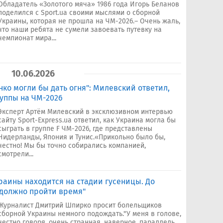
Обладатель «Золотого мяча» 1986 года Игорь Беланов
поделился с Sport.ua своими мыслями о сборной
Украины, которая не прошла на ЧМ-2026.– Очень жаль,
что наши ребята не сумели завоевать путевку на
чемпионат мира...
10.06.2026
ко могли бы дать огня": Милевский ответил,
уппы на ЧМ-2026
Эксперт Артём Милевский в эксклюзивном интервью
сайту Sport-Express.ua ответил, как Украина могла бы
сыграть в группе F ЧМ-2026, где представлены
Нидерланды, Япония и Тунис.«Прикольно было бы,
честно! Мы бы точно собирались компанией,
смотрели...
раины находится на стадии гусеницы. До
должно пройти время"
Журналист Дмитрий Шпирко просит болельщиков
сборной Украины немного подождать."У меня в голове,
честно говоря, очень странная, наверное, параллель.