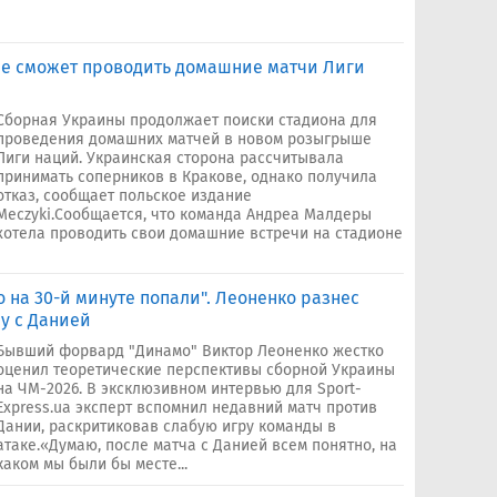
не сможет проводить домашние матчи Лиги
Сборная Украины продолжает поиски стадиона для
проведения домашних матчей в новом розыгрыше
Лиги наций. Украинская сторона рассчитывала
принимать соперников в Кракове, однако получила
отказ, сообщает польское издание
Meczyki.Сообщается, что команда Андреа Малдеры
хотела проводить свои домашние встречи на стадионе
о на 30-й минуте попали". Леоненко разнес
у с Данией
Бывший форвард "Динамо" Виктор Леоненко жестко
оценил теоретические перспективы сборной Украины
на ЧМ-2026. В эксклюзивном интервью для Sport-
Express.ua эксперт вспомнил недавний матч против
Дании, раскритиковав слабую игру команды в
атаке.«Думаю, после матча с Данией всем понятно, на
каком мы были бы месте...