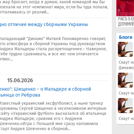
в жар бросает, когда я думаю, какой командой мы бы
поехали на этот чемпионат мира, если бы туда попали,
отталкиваясь от реалий...
дно отличие между сборными Украины
Блоги
Нападающий "Динамо" Матвей Пономаренко говорит,
что атмосфера в сборной Украины под руководством
Андреа Мальдеры стала раскрепощеннее.– Наверное,
тебе трудно сравнивать, и все же: чем отличается
атмос...
Скаут н
Динамо
15.06.2026
енко": Шищенко – о Мальдере в сборной
Скаут н
ьянца от Реброва
Известный украинский эксфутболист, а ныне тренер
Буковины Сергей Шищенко в эксклюзивном интервью
сайту «Украинский футбол» высказался об итальянце
Андреа Мальдере, сравнив его с Андреем
Скаут н
Шевченко.«Игра с Польшей мне сразу напомнила
старт Андрея Шевченко в сборной...