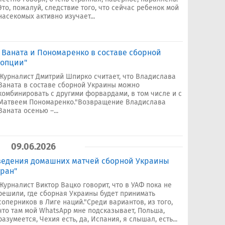
Это, пожалуй, следствие того, что сейчас ребенок мой
насекомых активно изучает...
 Ваната и Пономаренко в составе сборной
 опции"
Журналист Дмитрий Шпирко считает, что Владислава
Ваната в составе сборной Украины можно
комбинировать с другими форвардами, в том числе и с
Матвеем Пономаренко."Возвращение Владислава
Ваната осенью –...
09.06.2026
оведения домашних матчей сборной Украины
ран"
Журналист Виктор Вацко говорит, что в УАФ пока не
решили, где сборная Украины будет принимать
соперников в Лиге наций."Среди вариантов, из того,
что там мой WhatsApp мне подсказывает, Польша,
разумеется, Чехия есть, да, Испания, я слышал, есть...