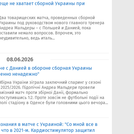
 еще не хватает сборной Украины при
Два товарищеских матча, проведенных сборной
Украины под руководством нового главного тренера
Андреа Мальдеры – с Польшей и Данией, пока
оставили немало вопросов. Впрочем, это
неудивительно, ведь италь...
08.06.2026
че с Данией в обороне сборная Украины
шенно ненадежно"
Збірна України зіграла заключний спаринг у сезоні
-2025/2026. Підопічні Андреа Мальдери провели
виїзний матч проти збірної Данії, формально
поступившись 1:2. Проте зовсім не футбольні події на
полі стадіону в Оденсе були головними цього вечора...
знания в матче с Украиной: "Со мной все в
, что в 2021-м. Кардиостимулятор защитил