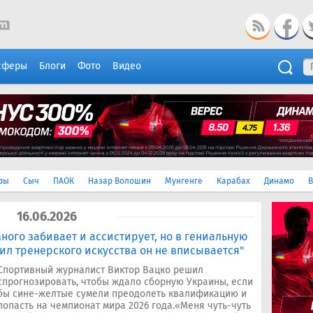
сферы
Блоги
Фото
Видео
ры
Сыч
ПАОК
Назар Волошин
Мунгенге
Карабах
Динамо
В
16.06.2026
ного забивает и ассистирует, но в гениальную
ил тренерского искусства он не вписывается"
Спортивный журналист Виктор Вацко решил
спрогнозировать, чтобы ждало сборную Украины, если
бы сине-желтые сумели преодолеть квалификацию и
попасть на чемпионат мира 2026 года.«Меня чуть-чуть