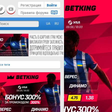
Регистрация
Войти
Правила форума
UA
RU
се теги