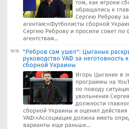
том, как игроки с
обращались к глав
Сергею Реброву за
агентам:«Футболисты сборной Украи
Сергею Реброву и просили совет по
агентствам...
"Ребров сам ушел": Цыганык раскр
18:18
руководство УАФ за неготовность 
сборной Украины
Игорь Цыганик в 
программы на You
по поводу ситуаци
увольнения Сергея
должности главног
сборной Украины и оценил действия
УАФ:«Ассоциация должна иметь опр
варианты еще раньше...