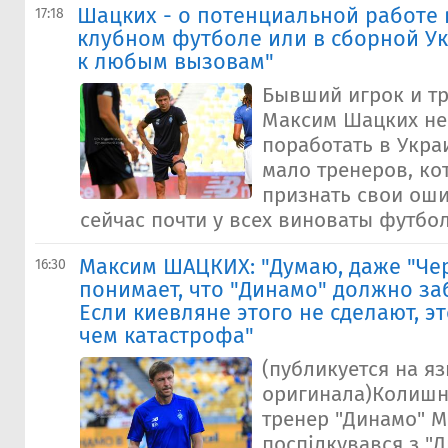
Шацких - о потенциальной работе 
17:18
клубном футболе или в сборной Ук
к любым вызовам"
Бывший игрок и т
Максим Шацких не
поработать в Укра
мало тренеров, ко
признать свои оши
сейчас почти у всех виноваты футбол
Максим ШАЦКИХ: "Думаю, даже "Че
16:30
понимает, что "Динамо" должно заб
Если киевляне этого не сделают, э
чем катастрофа"
(публикуется на я
оригинала)Колишні
тренер "Динамо" 
поспілкувався з "