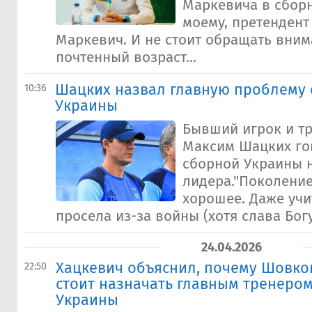
Маркевича в сборн
моему, претенден
Маркевич. И не стоит обращать вним
почтенный возраст...
Шацких назвал главную проблему
10:36
Украины
Бывший игрок и т
Максим Шацких гов
сборной Украины н
лидера."Поколение
хорошее. Даже учи
просела из-за войны (хотя слава Богу
24.04.2026
Хацкевич объяснил, почему Шовков
22:50
стоит назначать главным тренеро
Украины