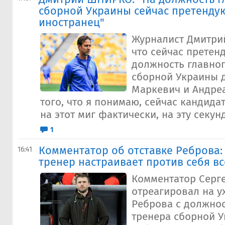
сборной Украины сейчас претенду
иностранец"
Журналист Дмитри
что сейчас претен
должность главног
сборной Украины д
Маркевич и Андре
того, что я понимаю, сейчас кандида
на этот миг фактически, на эту секунд
1
Комментатор об отставке Реброва: 
16:41
тренер настраивает против себя вс
Комментатор Серг
отреагировал на у
Реброва с должнос
тренера сборной У