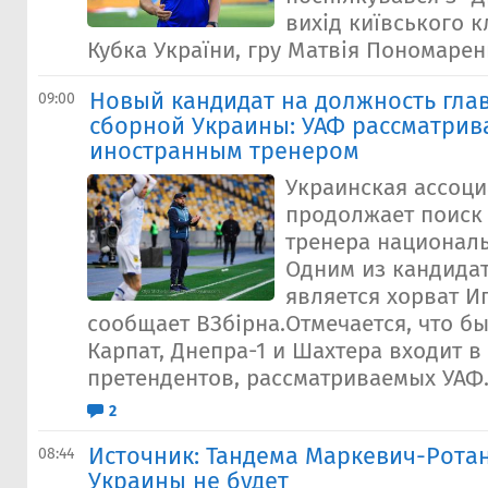
вихід київського к
Кубка України, гру Матвія Пономаренка
Новый кандидат на должность гла
09:00
сборной Украины: УАФ рассматрива
иностранным тренером
Украинская ассоц
продолжает поиск 
тренера национал
Одним из кандидат
является хорват И
сообщает ВЗбiрна.Отмечается, что б
Карпат, Днепра-1 и Шахтера входит в
претендентов, рассматриваемых УАФ.
2
Источник: Тандема Маркевич-Рота
08:44
Украины не будет