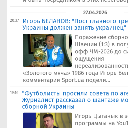
27.04.2026
Игорь БЕЛАНОВ: "Пост главного тр
20:37
Украины должен занять украинец"
Поражение сборно
Швеции (1:3) в по
офф ЧМ-2026 до си
ощущения
нереализованност
«Золотого мяча» 1986 года Игорь Бе
комментарии Sport.ua подели...
"Футболисты просили совета по аг
19:16
Журналист рассказал о шантаже м
сборной Украины
Игорь Цыганык в 
программы на YouT