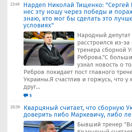
Нардеп Николай Тищенко: "Сергей 
23:49
нес эту ношу через победы и пора
знаю, кто мог бы сделать это лучше
условиях"
Народный депутат
расстроился из-за
тренера сборной У
Реброва."С больш
узнал новость о то
Ребров покидает пост главного трен
Украины.Я счастлив и горжусь, что у 
друг...
5
Кварцяный считает, что сборную У
20:39
доверить либо Маркевичу, либо ле
Бывший тренер "В
Кварцяный считает