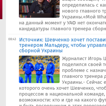
определилась с к
нового главного т
Украины.«Мой What
на данный момент у УАФ нет оконча
кандидатуры главного тренера сборн
Источник: Шевченко хочет постав
08:43
тренером Мальдеру, чтобы управл
сборной Украины
Журналист Игорь 
поделился своей т
проблеме с назна
главного тренера 
Украины.- Сейчас 
которого очень хочет Шевченко, что
процессом в национальной команде,
возможности: кто и где на какого ф
и быть посредником в этих переговор