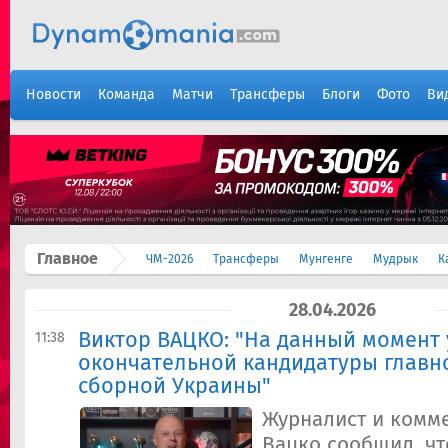
Новости
Команда
Матчи
Трансферы
Блоги
Фото
Ви
Главное
ЧМ-2026
Трансферы
Мунгенге
Мудрык
К
28.04.2026
Виктор ВАЦКО: "На данный момент 
11:38
окончательной кандидатуры главн
сборной Украины"
Журналист и комм
Вацко сообщил, чт