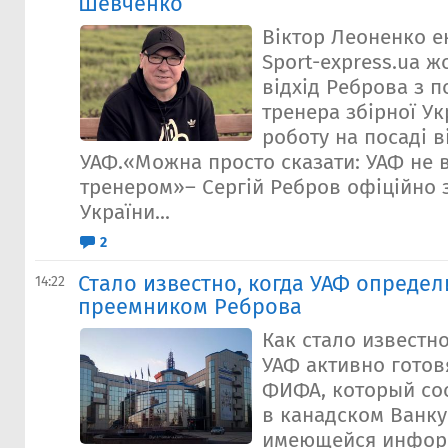
Шевченко
Віктор Леоненко 
Sport-express.ua ж
відхід Реброва з 
тренера збірної Ук
роботу на посаді 
УАФ.«Можна просто сказати: УАФ не 
тренером»– Сергій Ребров офіційно 
України...
2
Стало известно, когда УАФ определ
14:22
преемником Реброва
Как стало известно
УАФ активно готов
ФИФА, который сос
в канадском Ванку
имеющейся информ