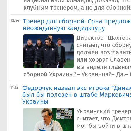
национальной команды, доказал, что
клубным тренером, а не для сборной.
Тренер для сборной. Срна предло
13:44
неожиданную кандидатуру
Директор "Шахтера
считает, что сбор
должен возглавит
или хорват Славен
вы видели главны
сборной Украины?– Украинца?– Да.– М
Федорчук назвал экс-игрока "Дина
11:12
был бы полезен в штабе Маркевич
Украины
Украинский трене
считает, что Дмит
мог бы войти в ш