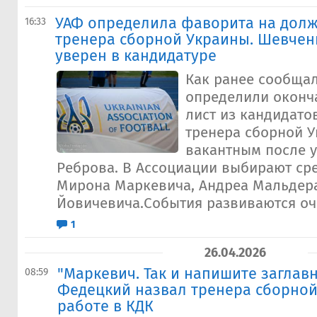
УАФ определила фаворита на долж
16:33
тренера сборной Украины. Шевчен
уверен в кандидатуре
Как ранее сообщал
определили оконч
лист из кандидато
тренера сборной У
вакантным после у
Реброва. В Ассоциации выбирают сре
Мирона Маркевича, Андреа Мальдера
Йовичевича.События развиваются оче
1
26.04.2026
"Маркевич. Так и напишите заглав
08:59
Федецкий назвал тренера сборной
работе в КДК