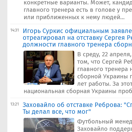
конкретные варианты. Может, канди
главного тренера есть в голове у п
или приближенных к нему людей...
Игорь Суркис официальным заявл
14:31
отреагировал на отставку Сергея Р
должности главного тренера сбор
В среду, 22 апреля
том, что Сергей Р
главного тренера
сборной Украины п
лет работы. За это
национальная сборная Украины проби
Заховайло об отставке Реброва: "С
13:21
Ты делал все, что мог"
Футбольный менед
Заховайло поддер