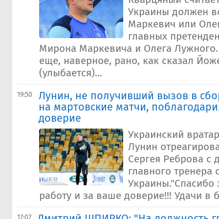
Украины должен в
Маркевич или Оле
главных претенден
Мирона Маркевича и Олега Лужного.
еще, наверное, рано, как сказал Йо
(улыбается)...
Лунин, не получивший вызов в сб
19:50
на мартовские матчи, поблагодари
доверие
Украинский вратар
Лунин отреагирова
Сергея Реброва с 
главного тренера 
Украины."Спасибо 
работу и за ваше доверие!!! Удачи в бу
Дмитрий ШПИРКО: "На должность г
17:07