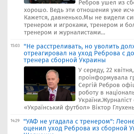
Ребров ушел из сб
хорошо. Ведь эти отношения уже исч
Кажется, давненько.Мы не видели с
тренером и игроками, тренером и б
тренером и журналистами...
"Не расстреливать, но уволить дол
15:03
отреагировал на уход Реброва с д
тренера сборной Украины
У середу, 22 квітн
проінформувала гр
Сергій Ребров офі
роботу в національ
України.Журналіст 
«Український футбол» Віктор Глухень
"УАФ не угадала с тренером": Леон
14:29
оценил уход Реброва из сборной У