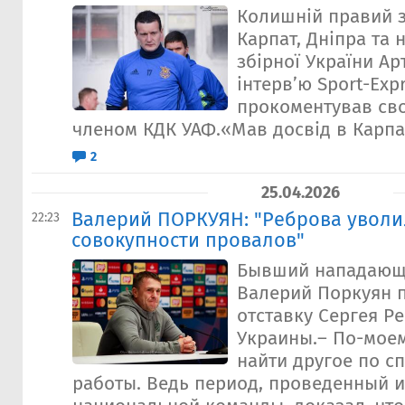
Колишній правий з
Карпат, Дніпра та 
збірної України А
інтерв’ю Sport-Exp
прокоментував св
членом КДК УАФ.«Мав досвід в Карпата
2
25.04.2026
Валерий ПОРКУЯН: "Реброва уволи
22:23
совокупности провалов"
Бывший нападающ
Валерий Поркуян 
отставку Сергея Р
Украины.– По-моем
найти другое по с
работы. Ведь период, проведенный и