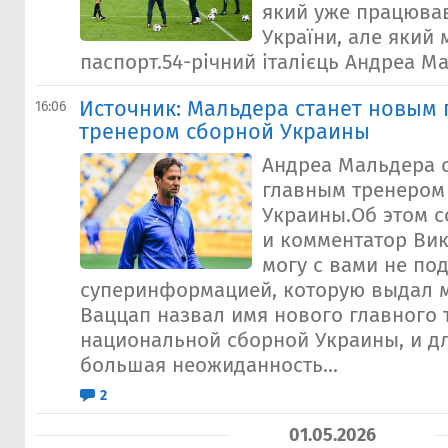
який уже працював
України, але який 
паспорт.54-річний італієць Андреа Ма
Источник: Мальдера станет новым
16:06
тренером сборной Украины
Андреа Мальдера 
главным тренером
Украины.Об этом 
и комментатор Вик
могу с вами не по
суперинформацией, которую выдал 
Ваццап назвал имя нового главного 
национальной сборной Украины, и дл
большая неожиданность...
2
01.05.2026