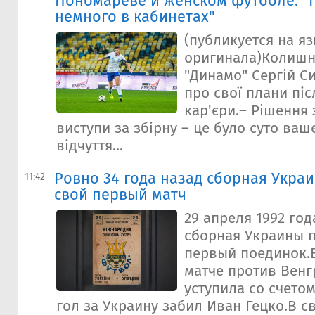
Пономареве и женском футболе: "
немного в кабинетах"
(публикуется на я
оригинала)Колишні
"Динамо" Сергій С
про свої плани пі
кар'єри.– Рішення
виступи за збірну – це було суто ваш
відчуття...
Ровно 34 года назад сборная Укра
11:42
свой первый матч
29 апреля 1992 го
сборная Украины 
первый поединок.
матче против Вен
уступила со счетом
гол за Украину забил Иван Гецко.В св.