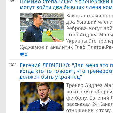
Помимо Степаненко в тренерский
19:40
могут войти два бывших члена ко
Как стало известн
два бывший члена
Реброва могут вой
штаб Андреа Маль
Украины.Это трене
Худжамов и аналитик Глеб Платов.Ран
3
Евгений ЛЕВЧЕНКО: "Для меня это 
19:24
когда кто-то говорит, что тренеро
должен быть украинец"
Тренер Андреа Ма
возглавить сборн
футболу. Евгений 
рассказал 24 Кана
отношении к тому,