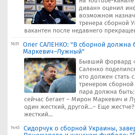
на YouTube-канал
диван» оценил ин
возможном назнач
тренера сборной У
вакантен после недавнего прекращени
Олег САЛЕНКО: "В сборной должна 
16:51
Маркевич–Лужный"
Бывший форвард 
Саленко поделился
кто должен стать
тренером сборной 
пара должна быть:
сейчас бегает – Мирон Маркевич и 
один жесткий, другой…– Еще жестче?
жесткий...
Сидорчук о сборной Украины, зав
14:45