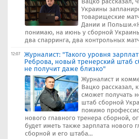
Вацко рассказал, ч
Украины запланир
товарищеские мат
Дании и Польши.«
понимаю, на июнь у сборной Украин
два спарринга, два контрольных матч
Журналист: "Такого уровня зарплат
12:07
Реброва, новый тренерский штаб 
не получит даже близко"
Журналист и комм
Вацко рассказал, 
сможет получать 
штаб сборной Укра
помимо професси
нового главного тренера сборной, о
будет иметь также зарплата нового 
сборной и его штаба...