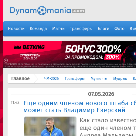
Новости
Команда
Матчи
Трансферы
Блоги
Фото
Ви
Главное
ЧМ-2026
Трансферы
Мунгенге
Мудрык
К
07.05.2026
Еще одним членом нового штаба с
11:42
может стать Владимир Езерский
Как стало известн
еще один членом 
Андреа Мальдеры 