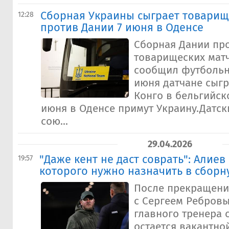
Сборная Украины сыграет товарищ
12:28
против Дании 7 июня в Оденсе
Сборная Дании пр
товарищеских матч
сообщил футбольн
июня датчане сыгр
Конго в бельгийск
июня в Оденсе примут Украину.Датс
сою...
29.04.2026
"Даже кент не даст соврать": Алиев
19:57
которого нужно назначить в сбор
После прекращени
с Сергеем Ребров
главного тренера 
остается вакантно