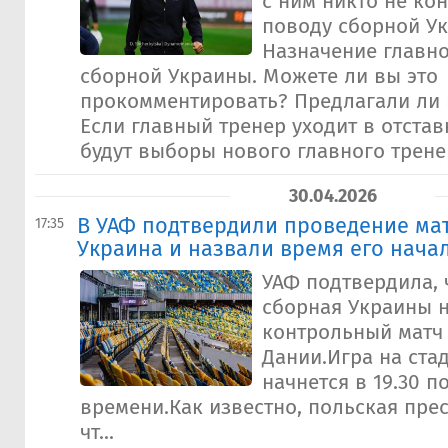
с ним никто не ко
поводу сборной Ук
Назначение главно
сборной Украины. Можете ли вы это
прокомментировать? Предлагали ли в
Если главный тренер уходит в отстав
будут выборы нового главного тренер
30.04.2026
В УАФ подтвердили проведение мат
17:35
Украина и назвали время его нача
УАФ подтвердила, 
сборная Украины н
контрольный матч
Дании.Игра на ста
начнется в 19.30 п
времени.Как известно, польская прес
чт...