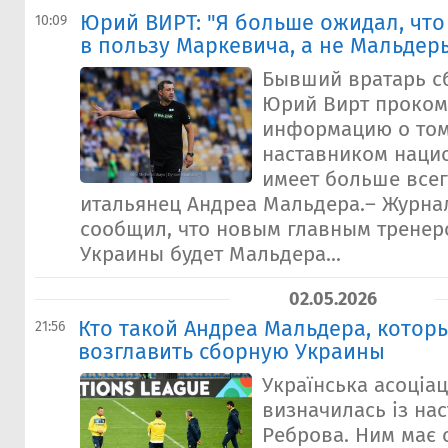
Юрий ВИРТ: "Я больше ожидал, чт
10:09
в пользу Маркевича, а не Мальдер
Бывший вратарь с
Юрий Вирт проко
информацию о том
наставником наци
имеет больше всег
итальянец Андреа Мальдера.– Журна
сообщил, что новым главным тренер
Украины будет Мальдера...
02.05.2026
Кто такой Андреа Мальдера, котор
21:56
возглавить сборную Украины
Українська асоціа
визначилась із на
Реброва. Ним має 