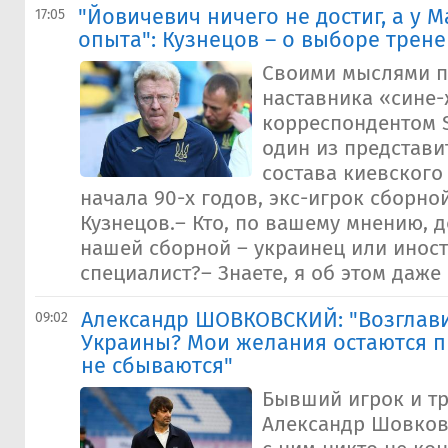
"Йовичевич ничего не достиг, а у 
17:05
опыта": Кузнецов – о выборе трен
Своими мыслями п
наставника «сине-
корреспондентом S
один из представи
состава киевского
начала 90-х годов, экс-игрок сборно
Кузнецов.– Кто, по вашему мнению, д
нашей сборной – украинец или инос
специалист?– Знаете, я об этом даже 
Александр ШОВКОВСКИЙ: "Возглав
09:02
Украины? Мои желания остаются п
не сбываются"
Бывший игрок и т
Александр Шовковс