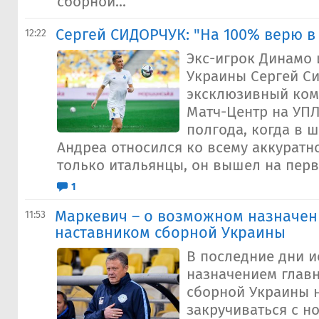
сборной...
Сергей СИДОРЧУК: "На 100% верю в
12:22
Экс-игрок Динамо 
Украины Сергей С
эксклюзивный ком
Матч-Центр на УП
полгода, когда в ш
Андреа относился ко всему аккуратно
только итальянцы, он вышел на перв
1
Маркевич – о возможном назначе
11:53
наставником сборной Украины
В последние дни и
назначением главн
сборной Украины 
закручиваться с н