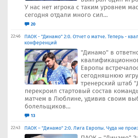
У нас нет игрока с таким уровнем ма
сегодня отдали много сил...
20
22:46
ПАОК - "Динамо" 2:0. Отчет о матче. Теперь - к
конференций
"Динамо" в ответно
квалификационног
Европы встречало
сегодняшнюю игру
тренерский штаб "
перекроил стартовый состав команд
матчем в Люблине, удивив своим в
болельщиков...
13
22:43
ПАОК – "Динамо" 2:0. Лига Европы. Чуда не про
ПАОК – "Динамо" 2: