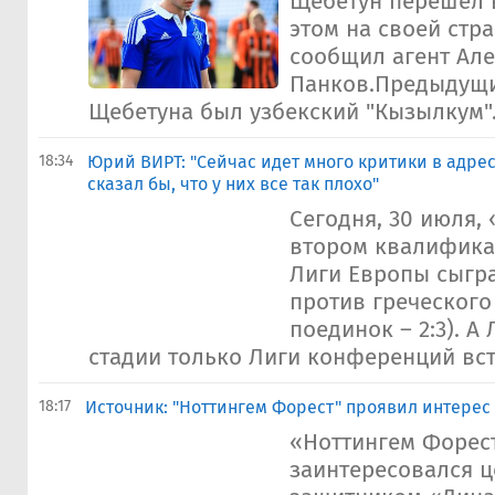
Щебетун перешел в
этом на своей стра
сообщил агент Ал
Панков.Предыдущ
Щебетуна был узбекский "Кызылкум"
18:34
Юрий ВИРТ: "Сейчас идет много критики в адрес 
сказал бы, что у них все так плохо"
Сегодня, 30 июля,
втором квалифика
Лиги Европы сыгра
против греческого
поединок – 2:3). А
стадии только Лиги конференций встр
18:17
Источник: "Ноттингем Форест" проявил интерес
«Ноттингем Форес
заинтересовался 