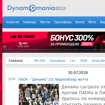
Новости
Команда
Матчи
Трансферы
Блоги
Фото
Ви
Главное
ЧМ-2026
Трансферы
Сыч
ПАОК
Назар Во
30.07.2026
23:19
ПАОК - "Динамо" 2:0. Видеообзор матча
Динамо сыграло о
против ПАОКа в Ли
Удалось ли команд
отыграть разницу 