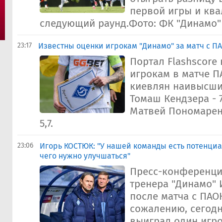
первой игры и кв
следующий раунд.Фото: ФК "Динамо"
23:17
Известны оценки игрокам "Динамо" за матч с П
Портал Flashscore
игрокам в матче П
киевлян наивысши
Томаш Кендзера - 7
Матвей Пономаренк
5,7.
23:06
Игорь КОСТЮК: "У нашей команды есть потенциа
чего нужно улучшаться"
Пресс-конференци
тренера "Динамо" 
после матча с ПАО
сожалению, сегод
выиграл один игро