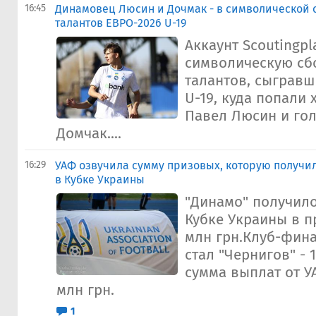
16:45
Динамовец Люсин и Дочмак - в символической 
талантов ЕВРО-2026 U-19
Аккаунт Scoutingpl
символическую сб
талантов, сыгравш
U-19, куда попали 
Павел Люсин и го
Домчак....
16:29
УАФ озвучила сумму призовых, которую получил
в Кубке Украины
"Динамо" получило
Кубке Украины в п
млн грн.Клуб-фина
стал "Чернигов" - 
сумма выплат от УА
млн грн.
1