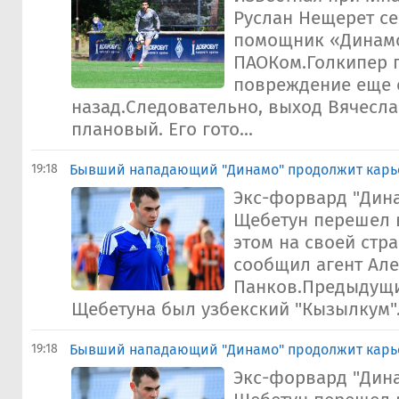
Руслан Нещерет се
помощник «Динамо
ПАОКом.Голкипер 
повреждение еще 
назад.Следовательно, выход Вячесла
плановый. Его гото...
19:18
Бывший нападающий "Динамо" продолжит карье
Экс-форвард "Дин
Щебетун перешел в
этом на своей стра
сообщил агент Ал
Панков.Предыдущ
Щебетуна был узбекский "Кызылкум"
19:18
Бывший нападающий "Динамо" продолжит карье
Экс-форвард "Дин