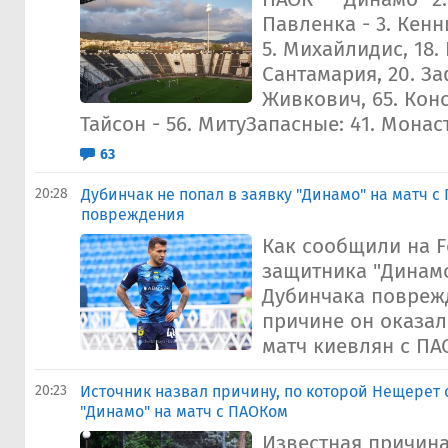
Павленка - 3. Кенн
5. Михайлидис, 18. 
Сантамария, 20. За
Живкович, 65. Конс
Тайсон - 56. МитуЗапасные: 41. Монаст
63
20:28
Дубинчак не попал в заявку "Динамо" на матч с
повреждения
Как сообщили на Fo
защитника "Динам
Дубинчака повреж
причине он оказал
матч киевлян с ПА
20:23
Источник назвал причину, по которой Нещерет 
"Динамо" на матч с ПАОКом
Известная причина