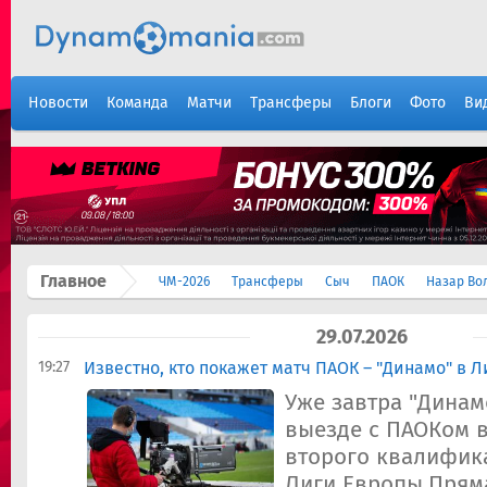
Новости
Команда
Матчи
Трансферы
Блоги
Фото
Ви
Главное
ЧМ-2026
Трансферы
Сыч
ПАОК
Назар Во
29.07.2026
19:27
Известно, кто покажет матч ПАОК – "Динамо" в 
Уже завтра "Динам
выезде с ПАОКом в
второго квалифик
Лиги Европы.Прям