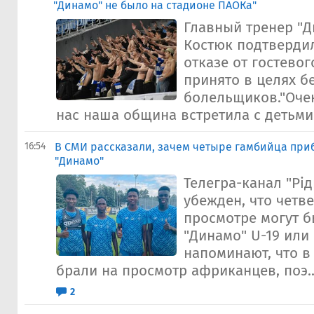
"Динамо" не было на стадионе ПАОКа"
Главный тренер "Д
Костюк подтвердил
отказе от гостево
принято в целях б
болельщиков."Очен
нас наша община встретила с детьми.
16:54
В СМИ рассказали, зачем четыре гамбийца при
"Динамо"
Телегра-канал "Рід
убежден, что четв
просмотре могут б
"Динамо" U-19 или 
напоминают, что в
брали на просмотр африканцев, поэ..
2