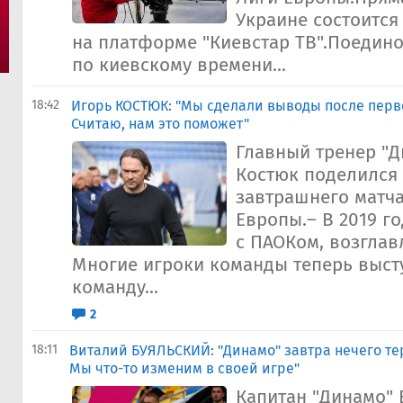
Украине состоится 
на платформе "Киевстар ТВ".Поединок
по киевскому времени...
18:42
Игорь КОСТЮК: "Мы сделали выводы после перв
Считаю, нам это поможет"
Главный тренер "Д
Костюк поделился
завтрашнего матча
Европы.– В 2019 г
с ПАОКом, возглав
Многие игроки команды теперь выст
команду...
2
18:11
Виталий БУЯЛЬСКИЙ: "Динамо" завтра нечего тер
Мы что-то изменим в своей игре"
Капитан "Динамо" 