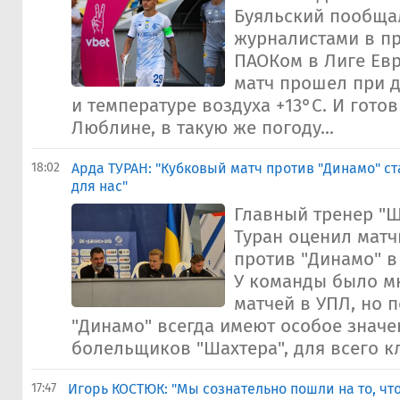
Буяльский пообща
журналистами в пр
ПАОКом в Лиге Ев
матч прошел при 
и температуре воздуха +13°C. И гото
Люблине, в такую же погоду...
18:02
Арда ТУРАН: "Кубковый матч против "Динамо" с
для нас"
Главный тренер "Ш
Туран оценил мат
против "Динамо" в
У команды было м
матчей в УПЛ, но 
"Динамо" всегда имеют особое значе
болельщиков "Шахтера", для всего кл
17:47
Игорь КОСТЮК: "Мы сознательно пошли на то, ч