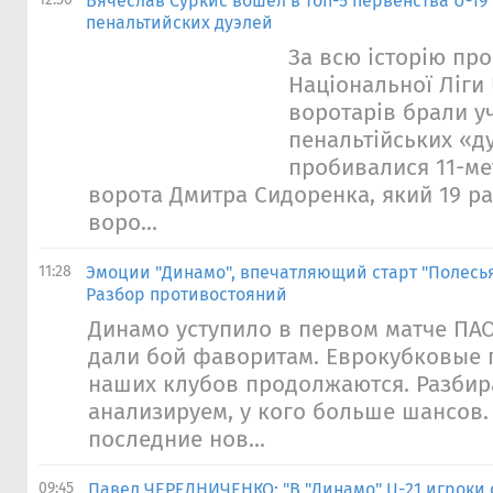
Вячеслав Суркис вошел в топ-5 первенства U-19
пенальтийских дуэлей
За всю історію пр
Національної Ліги 
воротарів брали уч
пенальтійських «д
пробивалися 11-ме
ворота Дмитра Сидоренка, який 19 р
воро...
11:28
Эмоции "Динамо", впечатляющий старт "Полесья
Разбор противостояний
Динамо уступило в первом матче ПАО
дали бой фаворитам. Еврокубковые 
наших клубов продолжаются. Разбир
анализируем, у кого больше шансов.
последние нов...
09:45
Павел ЧЕРЕДНИЧЕНКО: "В "Динамо" U-21 игроки 