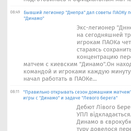
08:49
Бывший легионер "Днепра" дал советы ПАОКу п
"Динамо"
Экс-легионер "Днн
на сегодняшней т
игрокам ПАОКа чет
стараясь сохранит
концентрацию пер
матчем с киевским "Динамо".Он нахо
командой и игроками каждую минуту 
начал работать в ПАОКе...
08:11
"Правильно открывать сезон домашним матчем"
игры с "Динамо" и задаче "Левого берега"
Дебют Лівого Бере
УПЛ відкладається
Динамо в єврокуб
туру довелося пер