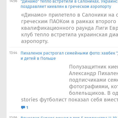
14:56
"Динамо" тепло встретили в Салониках. Украин
поздравляет киевлян в греческом аэропорту
«Динамо» прилетело в Салоники на о
греческим ПАОКом в рамках второго
квалификационного раунда Лиги Ев
клуб тепло встретила украинская ди
аэропорту.
13:44
Пихаленок растрогал семейными фото: хавбек 
и детей в Польше
Полузащитник кие
Александр Пихале
подписчиками се
фотографиями, ко
болельщиков. В од
stories футболист показал себя вмест
1
12:56