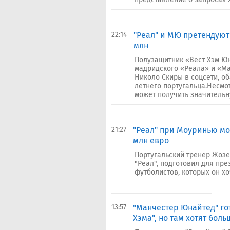
22:14
"Реал" и МЮ претендуют
млн
Полузащитник «Вест Хэм Ю
мадридского «Реала» и «М
Николо Скиры в соцсети, о
летнего португальца.Несмо
может получить значительну
21:27
"Реал" при Моуринью мо
млн евро
Португальский тренер Жозе
"Реал", подготовил для пр
футболистов, которых он хоч
13:57
"Манчестер Юнайтед" гот
Хэма", но там хотят боль