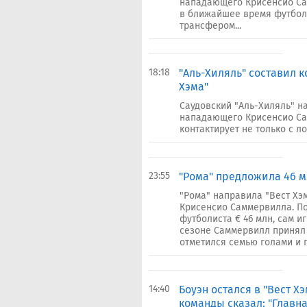
нападающего Крисенсио Сам
в ближайшее время футбол
трансфером...
18:18
"Аль-Хиляль" составил 
Хэма"
Саудовский "Аль-Хиляль" н
нападающего Крисенсио Са
контактирует не только с л
23:55
"Рома" предложила 46 м
"Рома" направила "Вест Хэ
Крисенсио Саммервилла. П
футболиста € 46 млн, сам и
сезоне Саммервилл принял у
отметился семью голами и 
14:40
Боуэн остался в "Вест Х
команды сказал: "Главна