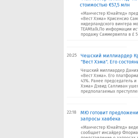
стоимостью €57,5 млн
«Манчестер Юнайтед» пред
«Вест Хэма» Крисенсио Сам
нидерландского вингера мо
TEAMtalk.По информации и
продажу Саммервилла в £ 50 
20:25
Чешский миллиардер К
"Вест Хэма". Его состоя
Чешский миллиардер Даниэ
«Вест Хэма». Его платформа
43%. Ранее председатель и
Хэма» Дэвид Салливан ушел
предполагаемых преступлен
22:18
МЮ готовит предложени
запросы хавбека
«Манчестер Юнайтед» веде
сообщает инсайдер Флориан
представление о запросах х