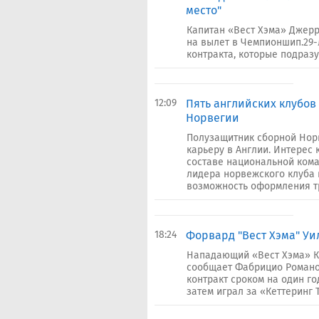
место"
Капитан «Вест Хэма» Джерр
на вылет в Чемпионшип.29-
контракта, которые подразу
12:09
Пять английских клубо
Норвегии
Полузащитник сборной Норв
карьеру в Англии. Интерес 
составе национальной кома
лидера норвежского клуба 
возможность оформления тр
18:24
Форвард "Вест Хэма" Уи
Нападающий «Вест Хэма» К
сообщает Фабрицио Романо.
контракт сроком на один г
затем играл за «Кеттеринг Т