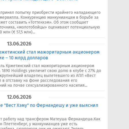
принял попытку приобрести крайнего нападающего
мервилла. Конкуренцию манкунианцам в борьбе за
жет составить «Тоттенхэм». Об этом сообщает
сточника, «молотобойцы» оценивают потенциальную
млн (€ 57,5 млн)...
13.06.2026
ржетинский стал мажоритарным акционером
ние – 10 млрд долларов
ль Кржетинский стал мажоритарным акционером
 1890 Holdings увеличит свою долю в клубе с 27% до
 крупнейший владелец вылетевшего из АПЛ «Вест
 в отставку на фоне расследования его
ий на почве сексуализированного насилия...
12.06.2026
е "Вест Хэму" по Фернандешу и уже выяснил
т работу над трансфером Матеуша Фернандеша.Как
 Плеттенберг, у манкунианцев уже есть
авбека, сюрпризов они не ожидают. Теперь...