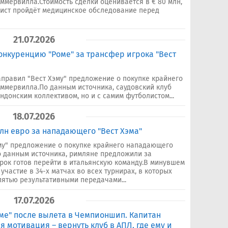
мервилла.Стоимость сделки оценивается в € 80 млн,
ист пройдёт медицинское обследование перед
21.07.2026
конкуренцию "Роме" за трансфер игрока "Вест
аправил "Вест Хэму" предложение о покупке крайнего
ммервилла.По данным источника, саудовский клуб
ондонским коллективом, но и с самим футболистом...
18.07.2026
лн евро за нападающего "Вест Хэма"
му" предложение о покупке крайнего нападающего
о данным источника, римляне предложили за
грок готов перейти в итальянскую команду.В минувшем
частие в 34-х матчах во всех турнирах, в которых
пятью результативными передачами...
17.07.2026
эме" после вылета в Чемпионшип. Капитан
я мотивация – вернуть клуб в АПЛ, где ему и