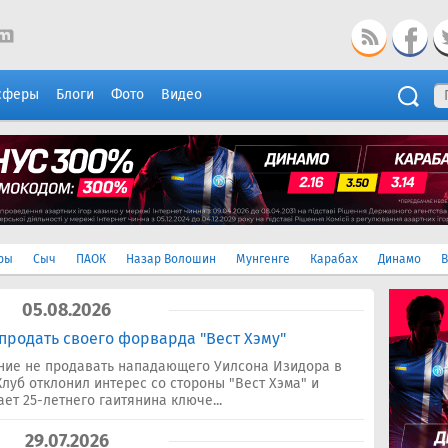
сферы
Блоги
Фото
Видео
ры
Сыч
ПАОК
Назар Волошин
Мунгенге
Карабах
Динамо
В
05.08.2026
продать своего форварда "Вест Хэму"
ние не продавать нападающего Уилсона Изидора в
луб отклонил интерес со стороны "Вест Хэма" и
ает 25-летнего гаитянина ключе...
29.07.2026