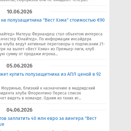
10.06.2026
 на полузащитника "Вест Хэма" стоимостью €90
найтед» Матеуш Фернандеш стал объектом интереса
анчестер Юнайтед». По информации инсайдера
ба клуба ведут активные переговоры о подписании 21-
тря на вылет «Вест Хэма» из Премьер-лиги, клуб
ю сумму от продажи игрока...
05.06.2026
жет купить полузащитника из АПЛ ценой в 92
 Моуринью, близкий к назначению в мадридский
езидента клуба Флорентино Переса список
ет видеть в команде. Одним из таких иг...
04.06.2026
ов заплатить 40 млн евро за вингера "Вест
ше