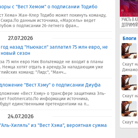
воры с "Вест Хемом" о подписании Тодибо
т Хема» Жан-Клер Тодибо может покинуть команду,
Скира.По данным источника, «Марсель» ведет
убом о подписании 26-летнего фран...
27.07.2026
Блоги
 год назад "Ньюкасл" заплатил 75 млн евро, не
 новый сезон
а 75 млн евро Ник Вольтемаде не входит в планы
Скаут н
. Немца хотят отдать в аренду.За нападающим уже
Динамо
лийских команд: "Лидс", "Манч...
дложение "Вест Хэму" о подписании Диуфа
дложение «Вест Хэму» о трансфере защитника Эль-
Скаут н
ет Footmercato.По информации источника,
будут единственными претендентами на п...
24.07.2026
Скаут н
Аль-Хиляль" из "Вест Хэма", вероятная сумма