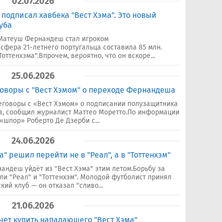
02.07.2026
подписал хавбека "Вест Хэма". Это новый
уба
 Матеуш Фернандеш стал игроком
нсфера 21-летнего португальца составила 85 млн.
оттенхэма".Впрочем, вероятно, что он вскоре...
25.06.2026
говоры с "Вест Хэмом" о переходе Фернандеша
еговоры с «Вест Хэмом» о подписании полузащитника
, сообщил журналист Маттео Моретто.По информации
«шпор» Роберто Де Дзерби с...
24.06.2026
" решил перейти не в "Реал", а в "Тоттенхэм"
ндеш уйдёт из "Вест Хэма" этим летом.Борьбу за
ли "Реал" и "Тоттенхэм". Молодой футболист принял
ий клуб — он отказал "сливо...
21.06.2026
чет купить нападающего "Вест Хэма"