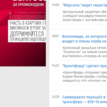
14:05
"Марсель" ведет перего
Центральный защитник «Вес
сообщает инсайдер Николо 
переговоры с английским кл
19:01
Вольтемаде, за которого
входит в планы клуба на
Купленный прошлым летом з
"Ньюкасла" на новый сезон
выстроилась очередь из анг
14:23
"Брентфорд" сделал пре
«Брентфорд» отправил пре
Хаджи Малик Диуфа, сообща
ожидается, что «пчелы» не 
22:35
Саммервилл перешёл в "
трансфера — €55+10 млн