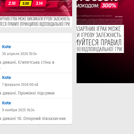
Kote
30 апреля 2026 10:54
а дивані. Єгипетська стіна в
.
Kote
7 февраля 2026 00:48
а дивані. Проміжні підсумки
Kote
9 ноября 2025 16:34
а дивані 10. Опорний півзахисник