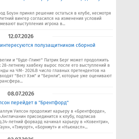
од Боуэн принял решение остаться в клубе, несмотря
летний вингер согласился на изменения условий
мевают выступления игрока в...
12.07.2026
в интересуются полузащитником сборной
егии и "Буде-Глимт" Патрик Берг может продолжить
к 28-летнему хавбеку вырос после его выступлений в
нды на ЧМ- 2026.В число главных претендентов на
входят "Вест Хэм" и "Бернли", которые уже оценивают
ансфера...
08.07.2026
лсон перейдет в "Брентфорд"
аллум Уилсон продолжит карьеру в «Брентфорде»,
Англичанин присоединится к клубу, подписав
од.34-летний форвард начинал карьеру в «Ковентри»,
аун», «Тэмуорт», «Борнмут» и «Ньюкасл»...