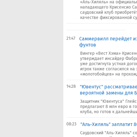
«Аль-Хиляль» на официаль
нападающего Крисенсио Са
саудовский клуб приобретё
качестве фиксированной сум
21:47
Саммервилл перейдет из 
фунтов
Вингер «Вест Хэма» Крисен
утверждает инсайдер Фабр
уже достигнута устная дого
игрок также согласился на
«молотобойцев» на прохожд
14:28
"Ювентус" рассматривает
вероятной замены для 
Защитник "Ювентуса" Глейс
предлагают 8 млн евро в г
клуба, но готов к дальнейш
08:23
"Аль-Хиляль" заплатит 8
Саудовский "Аль-Хиляль" с