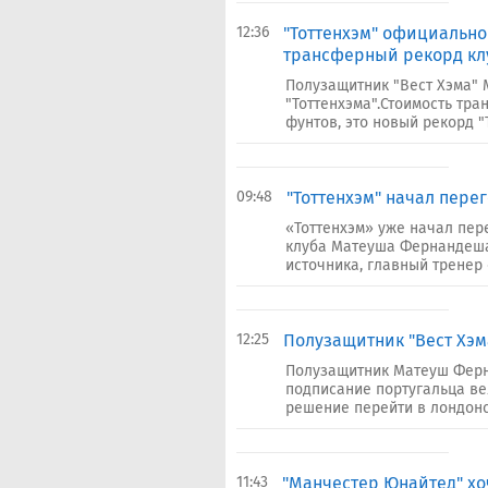
12:36
"Тоттенхэм" официально 
трансферный рекорд кл
Полузащитник "Вест Хэма"
"Тоттенхэма".Стоимость тра
фунтов, это новый рекорд "Т
09:48
"Тоттенхэм" начал пере
«Тоттенхэм» уже начал пер
клуба Матеуша Фернандеша
источника, главный тренер 
12:25
Полузащитник "Вест Хэма
Полузащитник Матеуш Ферна
подписание португальца ве
решение перейти в лондонск
11:43
"Манчестер Юнайтед" хо