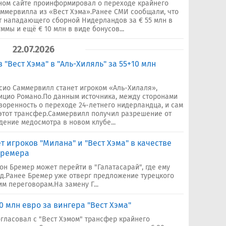
ном сайте проинформировал о переходе крайнего
ммервилла из «Вест Хэма».Ранее СМИ сообщали, что
т нападающего сборной Нидерландов за € 55 млн в
мы и ещё € 10 млн в виде бонусов...
22.07.2026
"Вест Хэма" в "Аль-Хиляль" за 55+10 млн
сио Саммервилл станет игроком «Аль-Хилаля»,
ицио Романо.По данным источника, между сторонами
воренность о переходе 24-летнего нидерландца, и сам
 этот трансфер.Саммервилл получил разрешение от
ение медосмотра в новом клубе...
 игроков "Милана" и "Вест Хэма" в качестве
Бремера
он Бремер может перейти в "Галатасарай", где ему
од.Ранее Бремер уже отверг предложение турецкого
им переговорам.На замену Г...
0 млн евро за вингера "Вест Хэма"
огласовал с "Вест Хэмом" трансфер крайнего